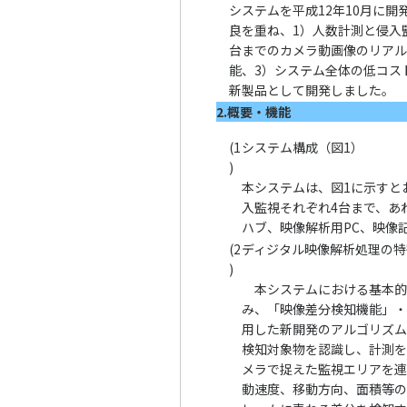
システムを平成12年10月に
良を重ね、1）人数計測と侵入
台までのカメラ動画像のリア
能、3）システム全体の低コス
新製品として開発しました。
2.概要・機能
(1
システム構成（
図1
）
)
本システムは、
図1
に示すと
入監視それぞれ4台まで、あ
ハブ、映像解析用PC、映像
(2
ディジタル映像解析処理の特
)
本システムにおける基本的
み、「映像差分検知機能」
用した新開発のアルゴリズ
検知対象物を認識し、計測
メラで捉えた監視エリアを
動速度、移動方向、面積等