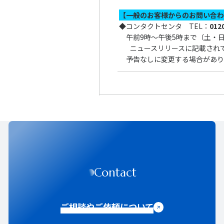
【一般のお客様からのお問い合
◆
コンタクトセンタ TEL：
012
午前9時～午後5時まで（土・
ニュースリリースに記載され
予告なしに変更する場合があり
Contact
ご相談やご依頼について