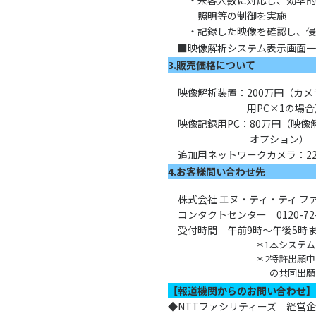
・
来客人数に対応し、効率
照明等の制御を実施
・
記録した映像を確認し、
■映像解析システム表示画面
3.販売価格について
映像解析装置：
200万円（カ
用PC×1の場
映像記録用PC：
80万円（映
オプション）
追加用ネットワークカメラ：
2
4.お客様問い合わせ先
株式会社 エヌ・ティ・ティ フ
コンタクトセンター 0120-72-
受付時間 午前9時～午後5時
＊1
本システム
＊2
特許出願中〔
の共同出願
【報道機関からのお問い合わせ
◆
NTTファシリティーズ 経営企画部広