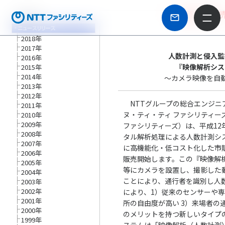
2018年
2017年
人数計測と侵入監
2016年
『映像解析シス
2015年
2014年
～カメラ映像を自
2013年
2012年
NTTグループの総合エンジニ
2011年
ヌ・ティ・ティ ファシリティー
2010年
2009年
ファシリティーズ）は、平成12
2008年
タル解析処理による人数計測シ
2007年
に高機能化・低コスト化した市販
2006年
販売開始します。この『映像解
2005年
等にカメラを設置し、撮影した
2004年
ことにより、通行者を識別し人
2003年
2002年
により、1）従来のセンサーや
2001年
所の自由度が高い 3）来場者の
2000年
のメリットを持つ新しいタイプ
1999年