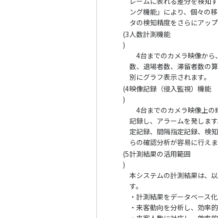
レームに表れる差分を検知
ング機能」により、個々の移
タの検知精度をさらにアップ
(3
人数計測機能
)
4台までのカメラ映像から
数、退場者数、滞留者数の
別にグラフ表示されます。
(4
映像記録（侵入監視）機能
)
4台までのカメラ映像上の
記録し、アラームを発しま
定記録、間隔指定記録、検
らの確認分析が容易に行えま
(5
計測結果の活用範囲
)
本システムの計測結果は、
す。
・
計測結果をデータベース化
・
来客動向を分析し、効率