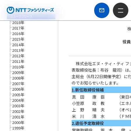
2018年
2017年
2016年
2015年
役員
2014年
2013年
2012年
2011年
株式会社エヌ・ティ・ティ フ
2010年
表取締役社長：布谷 龍司）は
2009年
主総会（6月22日開催予定）に
2008年
のでお知らせいたします。
2007年
2006年
1.新任取締役候補
2005年
真 田 康 臣 （東日本電
2004年
小笠原 政 教 （エネル
2003年
上 野 晴 夫 （オペレ
2002年
米 川 清 水 （ＦＭ事
2001年
2000年
2.退任予定取締役
1999年
常務取締役 坂 本 健 