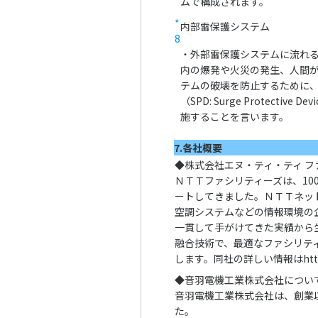
ムで構成されます。
*
内部雷保護システム
8
・外部雷保護システムに流れ
内の爆発や火災の発生、人間
テムの破壊を防止するために
（SPD: Surge Protecti
施することを言います。
7.各社概要
◆株式会社エヌ・ティ・ティ フ
ＮＴＴファシリティーズは、10
ートしてきました。ＮＴＴネッ
空調システムなどの情報環境の
一貫して手がけてきた実績から
融合技術で、最適なファシリテ
します。同社の詳しい情報は
htt
◆音羽電機工業株式会社につい
音羽電機工業株式会社は、創業
た。