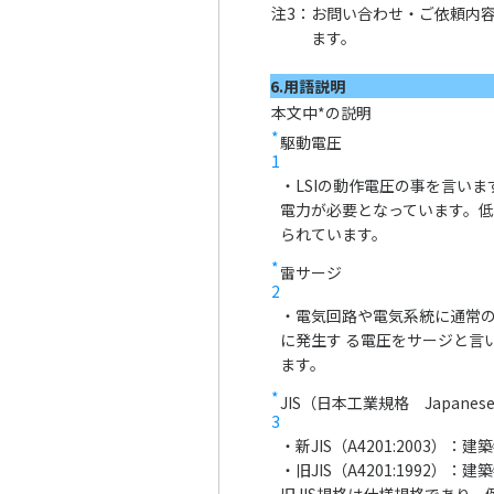
注3：
お問い合わせ・ご依頼内
ます。
6.用語説明
本文中*の説明
*
駆動電圧
1
・LSIの動作電圧の事を言い
電力が必要となっています。
られています。
*
雷サージ
2
・電気回路や電気系統に通常
に発生す る電圧をサージと言
ます。
*
JIS（日本工業規格 Japanese In
3
・新JIS（A4201:2003）：
・旧JIS（A4201:1992）