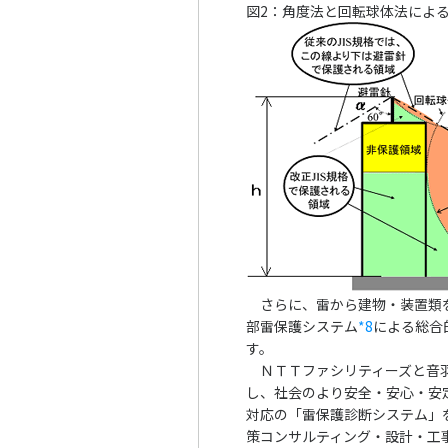
図2：角度法と回転球体法によ
さらに、雷から建物・装置類
部雷保護システム
*8
による総合
す。
ＮＴＴファシリティーズと音羽
し、社会のより安全・安心・安定
対応の「雷保護診断システム」
策コンサルティング・設計・工