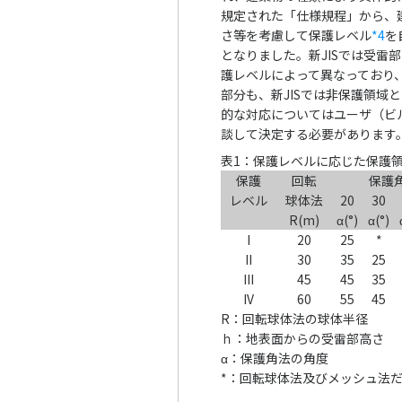
規定された「仕様規程」から、
さ等を考慮して保護レベル
*4
を
となりました。新JISでは受雷
護レベルによって異なっており、
部分も、新JISでは非保護領域と
的な対応についてはユーザ（ビ
談して決定する必要があります
表1：保護レベルに応じた保護
保護
回転
保護
レベル
球体法
20
30
R(m)
α(°)
α(°)
I
20
25
*
II
30
35
25
III
45
45
35
IV
60
55
45
R：回転球体法の球体半径
ｈ：地表面からの受雷部高さ
α：保護角法の角度
*：回転球体法及びメッシュ法