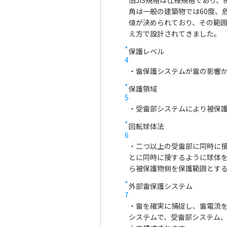
旧JIS規格は仕様規格であり
角は一般の建築物では60度、
値が決められており、その範
え方で設計されてきました。
*
保護レベル
4
・雷保護システムが雷の影響
*
保護領域
5
・受雷部システムにより被保
*
回転球体法
6
・二つ以上の受雷部に同時に
とに同時に接するように球体
ら被保護物側を保護範囲とす
*
外部雷保護システム
7
・雷を確実に捕捉し、雷電流
システムで、受雷部システム