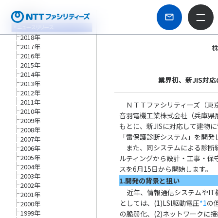
2018年
2017年
2016年
2015年
2014年
業界初、新JIS対
2013年
2012年
2011年
ＮＴＴファシリティーズ（東京
2010年
音羽電機工業株式会社（兵庫県
2009年
もとに、新JISに対応して建物
2008年
「雷保護診断システム」を開発
2007年
また、同システムによる診断結
2006年
2005年
ルティングから設計・工事・保
2004年
スを6月15日から開始します。
2003年
1.開発の背景と狙い
2002年
近年、情報通信システムやIT
2001年
としては、(1)LSI駆動電圧
*1
の
2000年
1999年
の脆弱化、(2)ネットワークに