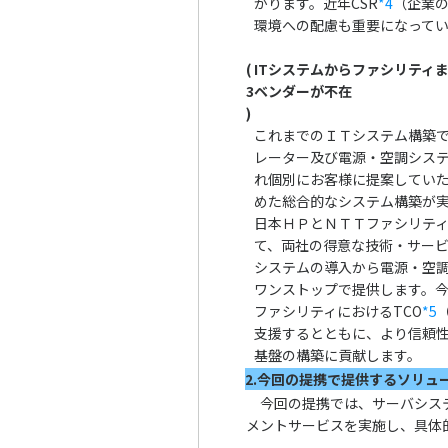
がります。近年CSR
*4
（企業
環境への配慮も重要になって
(
ITシステムからファシリティ
3
ベンダーが不在
)
これまでのＩＴシステム構築
レーター及び電源・空調シス
れ個別にお客様に提案していた
めた総合的なシステム構築が
日本ＨＰとＮＴＴファシリテ
て、両社の得意な技術・サー
システムの導入から電源・空
ワンストップで提供します。今
ファシリティにおけるTCO
*5
支援するとともに、より信頼性
基盤の構築に貢献します。
2.今回の提携で提供するソリュ
今回の提携では、サーバシステ
メントサービスを実施し、具体