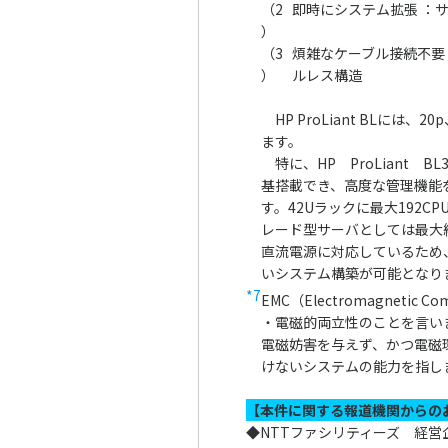
（2
即時にシステム拡張 ：
）
（3
煩雑なケーブル接続不要
）
ルレス構造
HP ProLiant BLには、
ます。
特に、HP ProLiant B
基搭載でき、高度な管理機能
す。42Uラックに最大192C
レード型サーバとしては最大
直流電源に対応しているため
いシステム構築が可能となり
*7
EMC（Electromagnetic Com
・電磁的両立性のことを言い
電磁妨害を与えず、かつ電磁
けないシステムの能力を指し
【本件に関する報道機関からの
◆NTTファシリティーズ 経営企画部広