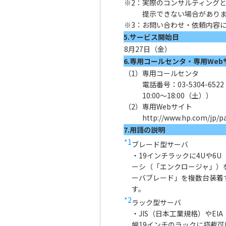
※2：
実際のコンサルティング
提示できない場合があり
※3：
お問い合わせ・依頼内容
5.サービス開始日
8月27日（金）
6.専用コールセンタ・専用Web
（1）
専用コールセンタ
電話番号：03-5304-65
10:00～18:00（土））
（2）
専用Webサイト
http://www.hp.com/jp/pa
7.用語の説明
*1
ブレード型サーバ
・19インチラックに4Uや6U
ーシ（「エンクロージャ」）
ーバブレード」を複数台装着
す。
*2
ラック型サーバ
・JIS（日本工業規格）やE
幅19インチのラックに搭載