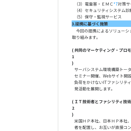
（3）
電雷害・ＥＭＣ
*7
対策サ
（4）
セキュリティシステム診
（5）
保守・監視サービス
3.提携に基づく施策
今回の提携によるソリューショ
取り組みます。
(
共同のマーケティング・プロ
1
)
サーバシステム環境構築トー
セミナー開催、Webサイト開
負荷をかけないITファシリテ
発活動を展開します。
(
ＩＴ技術者とファシリティ技
2
)
米国ＨＰ本社、日本ＨＰ本社
者を配置し、お互いが直接コ