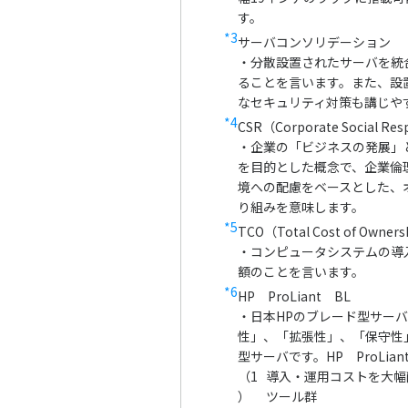
す。
*3
サーバコンソリデーション
・分散設置されたサーバを統
ることを言います。また、設
なセキュリティ対策も講じや
*4
CSR（Corporate Social Resp
・企業の「ビジネスの発展」
を目的とした概念で、企業倫
境への配慮をベースとした、
り組みを意味します。
*5
TCO（Total Cost of Owner
・コンピュータシステムの導
額のことを言います。
*6
HP ProLiant BL
・日本HPのブレード型サーバ「H
性」、「拡張性」、「保守性
型サーバです。HP ProLia
（1
導入・運用コストを大幅
）
ツール群