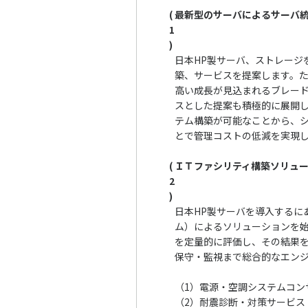
(
最新型のサーバによるサーバ
1
)
日本HP製サーバ、ストレージ
築、サービスを提案します。
高い成長が見込まれるブレード型サ
スとした提案も積極的に展開
テム構築が可能なことから、
とで管理コストの低減を実現
(
ＩＴファシリティ構築ソリュ
2
)
日本HP製サーバを導入するにあ
ム）によるソリューションを
を定量的に評価し、その結果
保守・監視まで総合的なエン
（1）
電源・空調システムコン
（2）
耐震診断・対策サービス