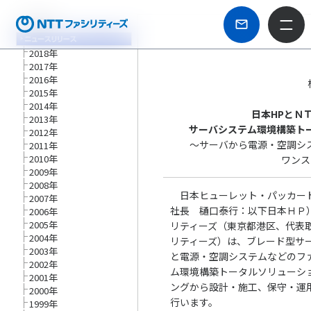
2018年
2017年
2016年
2015年
2014年
日本HPとＮ
2013年
サーバシステム環境構築ト
2012年
～サーバから電源・空調シ
2011年
2010年
ワンス
2009年
2008年
日本ヒューレット・パッカード
2007年
社長 樋口泰行：以下日本ＨＰ
2006年
2005年
リティーズ（東京都港区、代表
2004年
リティーズ）は、ブレード型サ
2003年
と電源・空調システムなどのフ
2002年
ム環境構築トータルソリューシ
2001年
ングから設計・施工、保守・運
2000年
行います。
1999年