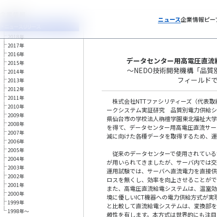
ニュース
企業情報
ピー
2018年
2017年
ト
2016年
データセンター用高電圧直流
2015年
～NEDO技術開発機構「品
2014年
フィールド
2013年
2012年
2011年
株式会社NTTファシリティーズ（代表取
2010年
ークシステム実証研究 品質別電力供給シ
2009年
県仙台市の学校法人栴檀学園東北福祉大学
2008年
を得て、データセンター用高電圧直流サー
2007年
減に向けた各種データを取得するため、運
2006年
2005年
従来のデータセンターで使用されているサ
2004年
が用いられてきましたが、サーバ内では交
2003年
運用試験では、サーバへ直流電力を直接供
2002年
ロスを無くし、効率を向上させることがで
2001年
また、高電圧直流給電システムは、温室効
2000年
境に優しいICT機器への電力供給方式が実
1999年
と比較して直流給電システムは、変換部を
1998年～
頼性を有します。本方式は世界的にも注目