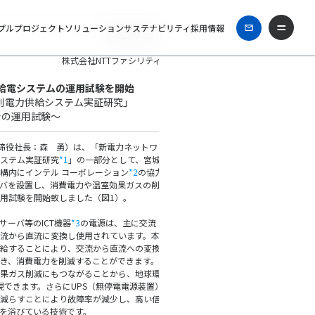
プル
プロジェクト
ソリューション
サステナビリティ
採用情報
平成19年12月20日
株式会社NTTファシリティーズ
ップページ
>
企業情報
>
ニュースリリース
> 2007年
給電システムの運用試験を開始
質別電力供給システム実証研究」
での運用試験～
締役社長：森 勇）は、「新電力ネットワ
ステム実証研究
*1
」の一部分として、宮城
構内にインテル コーポレーション
*2
の協力
バを設置し、消費電力や温室効果ガスの削
用試験を開始致しました（図1）。
ーバ等のICT機器
*3
の電源は、主に交流
流から直流に変換し使用されています。本
給することにより、交流から直流への変換
き、消費電力を削減することができます。
果ガス削減にもつながることから、地球環
現できます。さらにUPS（無停電電源装置）
減らすことにより故障率が減少し、高い信
を浴びている技術です。