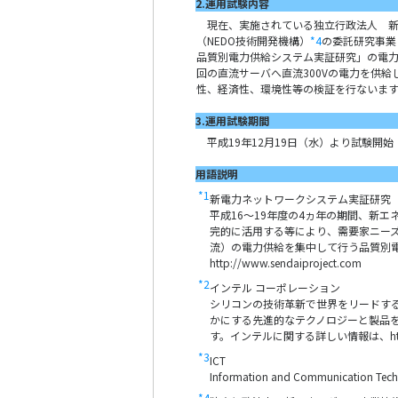
2.運用試験内容
現在、実施されている独立行政法人 新
（NEDO技術開発機構）
*4
の委託研究事
品質別電力供給システム実証研究」の電
回の直流サーバへ直流300Vの電力を供
性、経済性、環境性等の検証を行ないます
3.運用試験期間
平成19年12月19日（水）より試験開始
用語説明
*1
新電力ネットワークシステム実証研究
平成16～19年度の4ヵ年の期間、新
完的に活用する等により、需要家ニー
流）の電力供給を集中して行う品質別
http://www.sendaiproject.com
*2
インテル コーポレーション
シリコンの技術革新で世界をリードす
かにする先進的なテクノロジーと製品
す。インテルに関する詳しい情報は、
h
*3
ICT
Information and Communicatio
*4