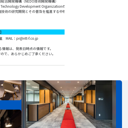
総合開発機構（NEDO技術開発機構）
Technology Development Organizationの
境技術の研究開発とその普及を推進する中核
】
L：pr@ntt-f.co.jp
る情報は、発表日時点の情報です。
すので、あらかじめご了承ください。