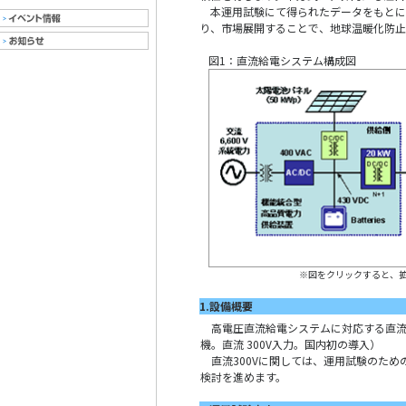
本運用試験にて得られたデータをもとに
り、市場展開することで、地球温暖化防止
図1：直流給電システム構成図
※図をクリックすると、
1.設備概要
高電圧直流給電システムに対応する直流
機。直流 300V入力。国内初の導入）
直流300Vに関しては、運用試験のため
検討を進めます。