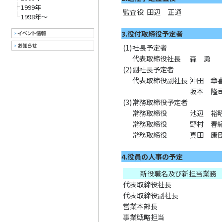
1999年
監査役
田辺 正通
1998年～
3.役付取締役予定者
(1)
社長予定者
代表取締役社長
森 勇
(2)
副社長予定者
代表取締役副社長
沖田 章
坂本 隆
(3)
常務取締役予定者
常務取締役
池辺 裕
常務取締役
野村 春
常務取締役
真田 康
4.役員の人事の予定
新役職名及び新担当業務
代表取締役社長
代表取締役副社長
営業本部長
事業戦略担当