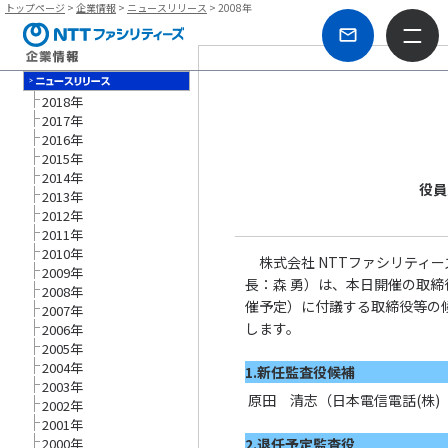
トップページ
>
企業情報
>
ニュースリリース
> 2008年
2018年
2017年
2016年
2015年
2014年
役員
2013年
2012年
2011年
2010年
株式会社 NTTファシリティ
2009年
長：森 勇）は、本日開催の取締
2008年
催予定）に付議する取締役等の
2007年
します。
2006年
2005年
2004年
1.新任監査役候補
2003年
原田 清志
（日本電信電話(株
2002年
2001年
2000年
2.退任予定監査役