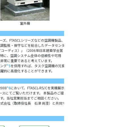
室外機
ーズ、FTASCLシリーズなどの空調機製品、
空調監視・保守などを総合したデータセンタ
アコーディス）」（2006年日本建築学会賞
特に、空調システム全体の信頼性や可用
非常に重要であると考えています。
ング
*5
を併用すれば、タスク空調機の冗長
躍的に高度化することができます。
008
*6
において、FTASCL-RS/Cを実機展示
ースにてご覧いただけます。 本製品のご提
です。当社営業担当までご相談ください。
式会社（取締役社長 石津 尚澄）と共同で