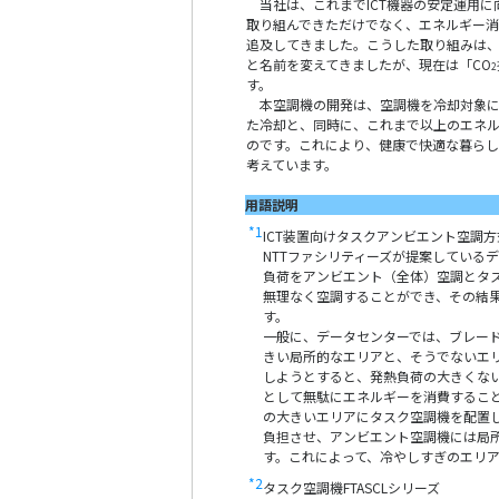
当社は、これまでICT機器の安定運用に
取り組んできただけでなく、エネルギー消
追及してきました。こうした取り組みは
と名前を変えてきましたが、現在は「CO
2
す。
本空調機の開発は、空調機を冷却対象に近
た冷却と、同時に、これまで以上のエネ
のです。これにより、健康で快適な暮らし
考えています。
用語説明
*1
ICT装置向けタスクアンビエント空調方
NTTファシリティーズが提案している
負荷をアンビエント（全体）空調とタ
無理なく空調することができ、その結
す。
一般に、データセンターでは、ブレー
きい局所的なエリアと、そうでないエ
しようとすると、発熱負荷の大きくな
として無駄にエネルギーを消費するこ
の大きいエリアにタスク空調機を配置
負担させ、アンビエント空調機には局
す。これによって、冷やしすぎのエリ
*2
タスク空調機FTASCLシリーズ