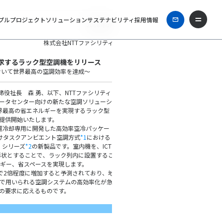
プル
プロジェクト
ソリューション
サステナビリティ
採用情報
2008年6月4日
株式会社NTTファシリティーズ
ジ
>
企業情報
>
ニュースリリース
> 2008年
求するラック型空調機をリリース
おいて世界最高の空調効率を達成～
役社長 森 勇、以下、NTTファシリティ
ータセンター向けの新たな空調ソリューシ
世界最高の省エネルギーを実現するラック型
月より提供開始いたします。
CT装置冷却専用に開発した高効率空冷パッケー
向けタスクアンビエント空調方式
*1
における
」シリーズ
*2
の新製品です。室内機を、ICT
形状とすることで、ラック列内に設置するこ
ギー、省スペースを実現します。
で2倍程度に増加すると予測されており、地
で用いられる空調システムの高効率化が急
の要求に応えるものです。