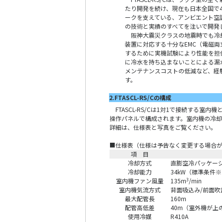
たり開発を続け、現在も日本全国で
ークを支えている、アンビエント空調
の技術と実績のすべてを注いで開発
阪神大震災クラスの地震時でも冷却
装置に対応する十分なEMC（電磁
するために実機試験により性能を担
に冷水を持ち込まないことによる漏
メンテナンスコストの低減など、経
す。
2.FTASCL-RS/Cの構成
FTASCL-RS/Cは1対1で接続する室
操作パネルで構成されます。室内機の冷却
詳細は、仕様表と写真をご覧ください。
■仕様表（仕様は予告なく変更する場合
項 目
冷却方式
直膨空冷パッケー
冷却能力
34kW（標準条件※
室内機ファン風量
3
135m
/min
室内機気流方式
背面吸込み/前面吹
最大配管長
160m
配管高低差
40m（室外機が上
使用冷媒
R410A