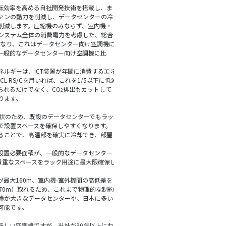
の運転効率を高める自社開発技術を搭載し、ま
ァンの動力を削減し、データセンターの冷
削減します。圧縮機のみならず、室内機・
システム全体の消費電力を考慮した、総合
なり、これはデータセンター向け空調機に
一般的なデータセンター向け空調機に比
ルギーは、ICT装置が年間に消費するエネ
SCL-RS/Cを用いれば、これを1/5以下に低減
られるだけでなく、CO
排出もカットして
2
ります。
状のため、既設のデータセンターでもラッ
で設置スペースを確保しやすくなります。
ることで、高温部を確実に冷却でき、部屋
りの設置必要面積が、一般的なデータセンター
貴重なスペースをラック用途に最大限確保し
長が最大160m、室内機-室外機間の高低差を
70m）取れるため、これまで物理的な制約
積が大きなデータセンターや、日本に多い
可能です。
全く新しい空調機ですが、当社が30年以上にわ