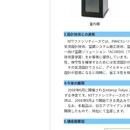
室内機
3.設計技術との連携
NTTファシリティーズでは、FMACSシリ
気流設計技術、空調システム施工技術、
ー向け空調ソリューション「ACORDIS（
技術賞受賞）をお客様に提供しています。
性、保守性を確保するためには気流設計が
その気流設計でさらに、アイルキャッピ
設計が容易になると同時に、省エネ性を飛
4.今後の展開
2008年6月に開催されるInterop Tokyo 2
する予定です。NTTファシリティーズのブ
供は、2008年9月より開始できる見込み
なお、本製品は、日立アプライアンス株
開発したもので、同社にて生産します。
5.構成概要図