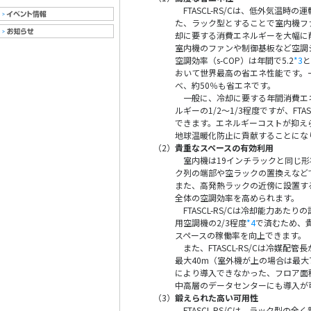
FTASCL-RS/Cは、低外気温時
た、ラック型とすることで室内機フ
却に要する消費エネルギーを大幅に
室内機のファンや制御基板など空調
空調効率（s-COP）は年間で5.2
*3
と
おいて世界最高の省エネ性能です。
べ、約50％も省エネです。
一般に、冷却に要する年間消費エネ
ルギーの1/2～1/3程度ですが、FTA
できます。エネルギーコストが抑え
地球温暖化防止に貢献することにな
（2）
貴重なスペースの有効利用
室内機は19インチラックと同じ形
ク列の端部や空ラックの置換えなど
また、高発熱ラックの近傍に設置す
全体の空調効率を高められます。
FTASCL-RS/Cは冷却能力あた
用空調機の2/3程度
*4
で済むため、
スペースの稼働率を向上できます。
また、FTASCL-RS/Cは冷媒配管
最大40m（室外機が上の場合は最大
により導入できなかった、フロア面
中高層のデータセンターにも導入が
（3）
鍛えられた高い可用性
FTASCL-RS/Cは、ラック型の