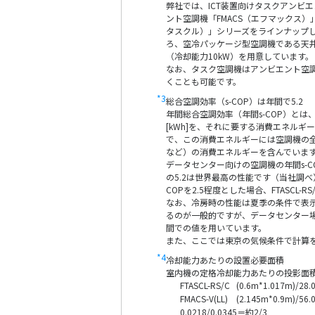
弊社では、ICT装置向けタスクアンビ
ント空調機「FMACS（エフマックス）
タスクル）」シリーズをラインナップして
ろ、空冷パッケージ型空調機である天井マウ
（冷却能力10kW）を用意しています。
なお、タスク空調機はアンビエント空
くことも可能です。
*3
総合空調効率（s-COP）は年間で5.2
年間総合空調効率（年間s-COP）とは
[kWh]を、それに要する消費エネルギ
で、この消費エネルギーには空調機の
など）の消費エネルギーを含んでいま
データセンター向けの空調機の年間s-COPは
の5.2は世界最高の性能です（当社調べ
COPを2.5程度とした場合、FTASCL-
なお、冷房時の性能は夏季の条件で表示
るのが一般的ですが、データセンター
間での値を用いています。
また、ここでは東京の気候条件で計算
*4
冷却能力あたりの設置必要面積
室内機の定格冷却能力あたりの投影面
FTASCL-RS/C
(0.6m*1.017m)/28
FMACS-V(LL)
(2.145m*0.9m)/56
0.0218/0.0345＝約2/3