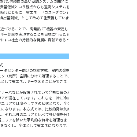
向けた信頼性の高い空調システムの開発に
費量低減という観点からも空調システムを
、時代とともに「省エネ」「コストダウン」
排出量削減」として改めて重要視していま
づけることで、高発熱ICT機器の安定し
ルギー効率を実現することを目標に行ったも
やすい社会の持続的な発展に貢献できると
式
データセンター向けの空調方式。室内の発熱
スク（局所）空調に分けて処理することで、
果として省エネルギーを図ることができま
ドサーバなどが設置されていて発熱負荷の大
リアが混在しています。これらを一律に冷却
いエリアでは冷やしすぎの状態となり、全体
とになります。本方式では、比較的発熱負荷
し、それ以外のエリアと比べて多い発熱分を
所エリアを除いた平均的な負荷を処理さま
アをなくし、全体として省エネになります。