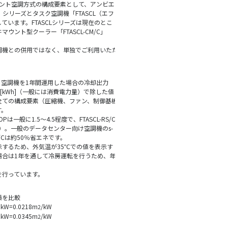
エント空調方式の構成要素として、アンビエ
」シリーズとタスク空調機「FTASCL（エフ
います。FTASCLシリーズは現在のとこ
ント型クーラー「FTASCL-CM/C」
調機との併用ではなく、単独でご利用いただ
、空調機を1年間運用した場合の冷却出力
ー[kWh]（一般には消費電力量）で除した値
全ての構成要素（圧縮機、ファン、制御基板
す。
一般に1.5～4.5程度で、FTASCL-RS/C
）。一般のデータセンター向け空調機のs-
RS/Cは約50％省エネです。
するため、外気温が35℃での値を表示す
場合は1年を通して冷房運転を行うため、年
を行っています。
積を比較
.0kW=0.0218m
/kW
2
.0kW=0.0345m
/kW
2