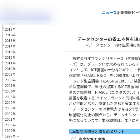
ニュース
企業情報
ピー
2018年
2017年
トップペー
2016年
データセンターの省エネ性を追
2015年
～データセンター向け空調機に
2014年
2013年
2012年
株式会社NTTファシリティーズ（代表取締
2011年
ーズ）は、グリーン化が求められているデ
2010年
ョンとして、ICT装置の十分な冷却と、
2009年
空調機「FTASCL-RS/C」を2008年9
2008年
ラック型空調機FTASCL-RS/Cは、I
2007年
ジ型空調機で、当社の提案するICT装置
2006年
タスク空調機「FTASCL（エフタスクル）
2005年
装置を収容する19インチラックと同様の
2004年
とが可能となり、安定した冷却と省エネル
2003年
データセンターの消費電力は今後5年間
2002年
球温暖化防止の観点から、データセンター
2001年
務になっています。本空調機は、まさにそ
2000年
1999年
1.本製品の特長と導入のメリット
1998年～
（1）
高度な省エネ性