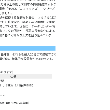
4万台以上稼動して日本の情報通信ネットワ
機「FMACS（エフマックス）」シリーズ
しました。
を継続する強靭な耐震性、さまざまなICT
両立性）性能など、極めて高い可用性を確保
保しています。さらに、データセンター内
水リスクの回避や、部品の長寿命化による
験に基づく様々な工夫を盛り込んでいま
内機と室外機、それらを最大20台まで接続できる
能力は、標準的な設置条件で34kWです。
があります）
仕様
ジ型
），28kW（JIS条件※※）
出し
の場合は70mに改造可）