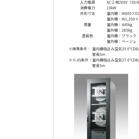
入力電源
AC三相200V（50/
消費電力
10kW
外形寸法
室内機：W600×D1,
室外機：W1,350×D
質量
室内機：445kg
室外機：285kg
塗装色
室内機：ブラック
室外機：ベージュ
※標準条件：
室内機吸込み空気35.0℃DB
管長5m
※※JIS条件：
室内機吸込み空気27.0℃DB
管長5m