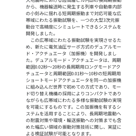
から、機器輸送時に発生する列車や自動車内部
の小刻みに揺れる短周期振動まで対応可能な広
帯域にわたる振動試験を、一つの大型3次元振
動台で高精度にシミュレートできるシステムを
開発しました。
この広帯域にわたる振動試験を実現させるた
め、新たに電気油圧サーボ方式のデュアルモー
ド・アクチュエータ（加振機）を開発しまし
た。デュアルモード・アクチュエータは、周期
範囲0.02秒～20秒の長周期用ロングモードアク
チュエータと周期範囲0.01秒～10秒の短周期用
ショートモードアクチュエータを同一の加振機
に組み込んだ世界で初めての方式であり、モー
ド切り替え機構の採用によりコンパクトであり
ながらも広帯域にわたる多様な振動試験の実現
を可能にするものです。この加振機を有するシ
ステムを活用することにより、長周期地震動へ
の耐震対策や環境・輸送振動への対策までも含
めた幅広い領域の振動対策技術に関し、実証に
よる検証試験が可能となります。