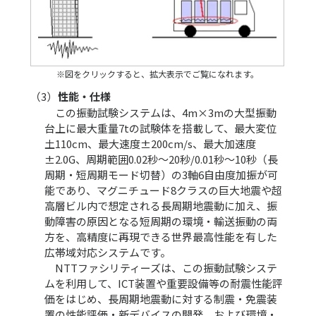
※図をクリックすると、拡大表示でご覧になれます。
（3）
性能・仕様
この振動試験システムは、4m×3mの大型振動
台上に最大重量7tの試験体を搭載して、最大変位
土110cm、最大速度±200cm/s、最大加速度
±2.0G、周期範囲0.02秒～20秒/0.01秒～10秒（長
周期・短周期モード切替）の3軸6自由度加振が可
能であり、マグニチュード8クラスの巨大地震や超
高層ビル内で想定される長周期地震動に加え、振
動障害の原因となる短周期の環境・輸送振動の両
方を、高精度に再現できる世界最高性能を有した
広帯域対応システムです。
NTTファシリティーズは、この振動試験システ
ムを利用して、ICT装置や重要設備等の耐震性能評
価をはじめ、長周期地震動に対する制震・免震装
置の性能評価・新デバイスの開発、および環境・