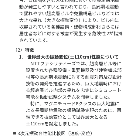
動が発生しやすいと言われており、長周期地震動
で揺れやすい超高層ビルや免震構造ビルなどでは
大きな揺れ（大きな振動変位）により、ビル内に
収容されている各種設備・建物構成部材さらには
居住者などに対する被害が発生する危険性.2が指摘
されています。
（2）
特徴
1．
世界最大の振動変位(±110cm)性能について
NTTファシリティーズでは、超高層ビル等に
設置された各種設備・重要機器及び建物構成部
材等の長周期地震動に対する耐震対策及び設計
技術の開発を推進するため、巨大地震時におけ
る超高層ビル内部の揺れを忠実にシミュレート
可能な振動試験システムを開発しました。
特に、マグニチュード8クラスの巨大地震に
よる長周期地震動の振動試験実現のために、再
現できる振動変位として世界最大となる
±110cmを設定しました。
3次元振動台性能比較図（速度-変位）