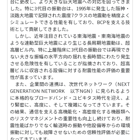
台に更改し、より大きな巨大地震への対応を図ってきま
した。特に3代目の振動台は、1995年に発生した阪神・
淡路大地震で記録された震度7クラスの地震動を精度よく
シミュレートできる性能を有しており、BCPを支える技
術として貢献してきました。
しかし、近年注目されている東海地震・東南海地震の
ような連動型巨大地震により生じる長周期地震動は、超
高層ビル内、特に上層階床に3代目の振動台では再現でき
ない大きな振幅の水平方向の揺れを長時間にわたり発生
させる危険性を有していることが指摘されており、超高
層ビルに収容される設備に対する耐震性能の評価の重要
性が高まっています。
また、企業間の連携は、次世代ネットワーク（NEXT
GENERATION NETWORK 以下NGN）に見られるよう
に本格的なブロードバンド・ユビキタス時代を迎え、よ
り緊密に、高度に、そして複雑になってきています。そ
の結果、通信を支える高機能化・高密度化する機器類へ
のリスクマネジメントの重要性も向上し続けており、耐
震性能ばかりでなく輸送時の振動や他設備等からの環境
振動に対しても故障させないための信頼性評価が必要に
なってきています。