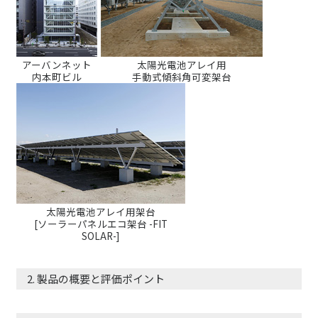
アーバンネット
太陽光電池アレイ用
内本町ビル
手動式傾斜角可変架台
太陽光電池アレイ用架台
[ソーラーパネルエコ架台 -FIT
SOLAR-]
2. 製品の概要と評価ポイント