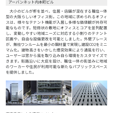
アーバンネット内本町ビル
大小のビルが軒を並べ、住居・店舗が混在する職住一体
型の大阪らしいオフィス街。この地域に求められるオフィ
スは、様々なテナント機能が入居し多様な価値観が共存可
能なものです。短冊状の敷地にオフィスとコアを並列配置
し、変動しやすい地域ニーズに対応する小割りのテナント
区画や、自由な設備更改を可能としました。外壁ブレース
が、無柱ワンルームを最小の鋼材量で実現し建設CO2をミニ
マム化。建物高さをいかした煙突効果により通風を行い、
ユーザーは窓から風を取り込み自ら環境をカスタマイズで
きます。街路沿いに大庇を設け、職住一体の街並みに地域
のワーカーや住民が利用可能な新たなパブリックスペース
を提供しました。