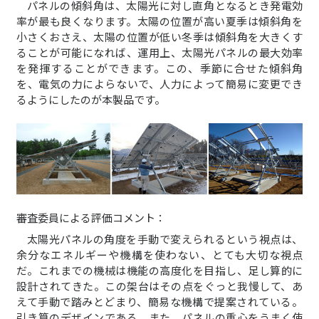
パネルの傾斜角は、太陽光に対し直角となるとき発電効
率が最も良くなります。太陽の位置が高い夏季は傾斜角を
小さくおさえ、太陽の位置が低い冬季は傾斜角を大きくす
ることが可能になれば、運用上、太陽光パネルの最大効率
を発揮することができます。この、季節に合せた傾斜角
を、電気の力によらないで、人力によって簡易に変更でき
るようにしたのが本製品です。
審査委員による評価コメント：
太陽光パネルの角度を手動で変えられるという視点は、
余分なエネルギーや機構を使わない、とても大切な視点
だ。これまでの機械は機能の高度化を目指し、足し算的に
設計されてきた。この架台はその点をぐっと我慢して、あ
えて手動で踏みとどまり、簡易な機構で提案されている。
引き算のデザインである。また、パネルの重心をうまく使