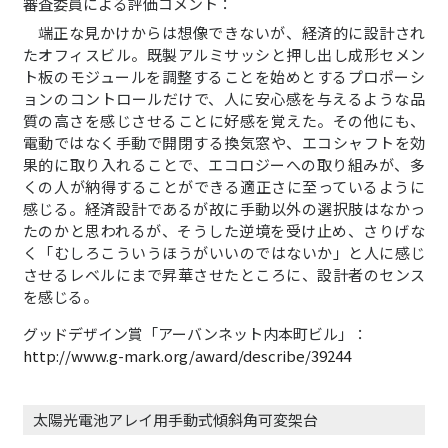
審査委員による評価コメント：
端正な見かけからは想像できないが、経済的に設計され
たオフィスビル。既製アルミサッシと押し出し成形セメン
ト板のモジュールを調整することを始めとするプロポーシ
ョンのコントロールだけで、人に安心感を与えるような品
質の高さを感じさせることに好感を覚えた。その他にも、
電動ではなく手動で開閉する換気窓や、エコシャフトを効
果的に取り入れることで、エコロジーへの取り組みが、多
くの人が納得することができる適正さに至っているように
感じる。経済設計であるが故に手動以外の選択肢はなかっ
たのかと思われるが、そうした逆境を受け止め、さりげな
く「むしろこういうほうがいいのではないか」と人に感じ
させるレベルにまで昇華させたところに、設計者のセンス
を感じる。
グッドデザイン賞「アーバンネット内本町ビル」：
http://www.g-mark.org/award/describe/39244
太陽光電池アレイ用手動式傾斜角可変架台