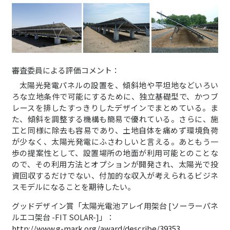
審査委員による評価コメント：
太陽光発電パネルの設置を、傾斜地や平坦地などいろい
ろな立地条件で可能にするために、独立基礎型で、かつブ
レースを排したすっきりしたデザインでまとめている。ま
た、傾斜を調整する機構も簡易で優れている。さらに、施
工と同様に除去も容易であり、土地自体を痛めず環境負荷
が少なく、太陽光発電にふさわしいと言える。あともう一
歩の提案性として、設置場所の地面が利用可能とのことな
ので、その利用方法とオプションが開発され、太陽光で投
資回収するだけでない、付加的な収入が考えられるビジネ
スモデルになることを期待したい。
グッドデザイン賞「太陽光電池アレイ用架台 [ソーラーパネ
ルエコ架台 -FIT SOLAR-]」：
http://www.g-mark.org/award/describe/39353