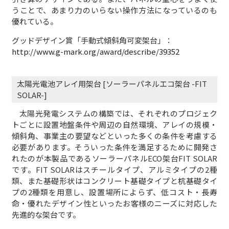
うことで、あまり力のいらない操作方法になっているのも
優れている。
グッドデザイン賞「手動式傾斜角可変架台」：
http://www.g-mark.org/award/describe/39352
太陽光電池アレイ用架台 [ソーラーパネルエコ架台 -FIT
SOLAR-]
太陽光発電システムの構築では、それぞれのプロジェク
トごとに設置地盤条件や周辺の自然環境、アレイの規模・
傾斜角、事業主の要望などといった多くの条件を考慮する
必要があります。そういった条件を満足するために開発さ
れたのが本製品であるソーラーパネルECO架台FIT SOLAR
です。FIT SOLARはスチールタイプ、アルミタイプの2種
類、また基礎形状はコンクリート基礎タイプと杭基礎タイ
プの2種類を用意し、設置場所によらず、低コスト・長寿
命・優れたデザイン性といったお客様のニーズに対応した
先進的な架台です。