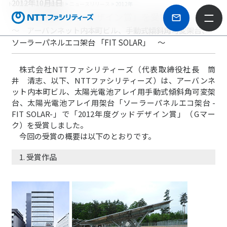
2012年10月1日
トップページ
>
企業情報
>
ニュースリリース
> 2012年
「2012年度グッドデザイン賞」を受賞
～ アーバンネット内本町ビル、手動式傾斜角可変架台、
ソーラーパネルエコ架台 「FIT SOLAR」 ～
株式会社NTTファシリティーズ（代表取締役社長 筒
井 清志、以下、NTTファシリティーズ）は、アーバンネ
ット内本町ビル、太陽光電池アレイ用手動式傾斜角可変架
台、太陽光電池アレイ用架台「ソーラーパネルエコ架台 -
FIT SOLAR-」で「2012年度グッドデザイン賞」（Gマー
ク）を受賞しました。
今回の受賞の概要は以下のとおりです。
1. 受賞作品