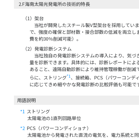
2.F海南太陽光発電所の技術的特長
（1）架台
当社が開発したスチール製V型架台を採用していま
で、強度の確保と部材数・接合部数の低減を両立し
費を約30％削減可能）。
（2）発電診断システム
当社独自の発電診断システムの導入により、気づ
量を診断できます。具体的には、診断レポートによ
あること、遠隔自動診断により維持管理稼働が削減
*1
らに、ストリング
、接続箱、PCS（パワーコンデ
に応じてきめ細やかな発電診断の比較評価も可能で
用語説明
*1
ストリング
太陽電池の1直列回路単位
*2
PCS（パワーコンディショナ）
太陽電池から発電された直流の電気を、電力系統と同