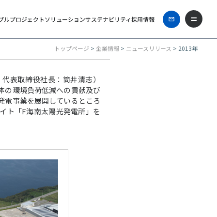
プル
プロジェクト
ソリューション
サステナビリティ
採用情報
トップページ
>
企業情報
>
ニュースリリース
> 2013年
、代表取締役社長：筒井清志）
体の環境負荷低減への貢献及び
発電事業を展開しているところ
イト「F海南太陽光発電所」を