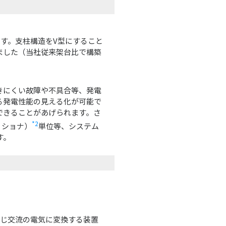
す。支柱構造をV型にすること
ました（当社従来架台比で構築
きにくい故障や不具合等、発電
る発電性能の見える化が可能で
できることがあげられます。さ
*2
ィショナ）
単位等、システム
す。
じ交流の電気に変換する装置