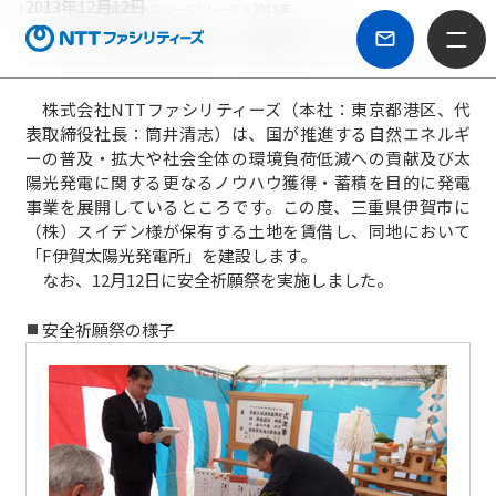
2013年12月12日
トップページ
>
企業情報
>
ニュースリリース
> 2013年
「F伊賀太陽光発電所」の建設について
株式会社NTTファシリティーズ（本社：東京都港区、代
表取締役社長：筒井清志）は、国が推進する自然エネルギ
ーの普及・拡大や社会全体の環境負荷低減への貢献及び太
陽光発電に関する更なるノウハウ獲得・蓄積を目的に発電
事業を展開しているところです。この度、三重県伊賀市に
（株）スイデン様が保有する土地を賃借し、同地において
「F伊賀太陽光発電所」を建設します。
なお、12月12日に安全祈願祭を実施しました。
安全祈願祭の様子