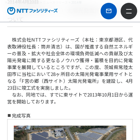
2014年4月23日
トップページ
>
企業情報
>
ニュースリリース
> 2014年
「F宮の郷（西サイト）太陽光発電所」の竣工に
ついて
株式会社NTTファシリティーズ（本社：東京都港区、代
表取締役社長：筒井清志）は、国が推進する自然エネルギ
ーの普及・拡大や社会全体の環境負荷低減への貢献及び太
陽光発電に関する更なるノウハウ獲得・蓄積を目的に発電
事業を展開しているところですが、この度、茨城県常陸太
田市に当社において28ヶ所目の太陽光発電事業用サイトと
なる「F宮の郷（西サイト）太陽光発電所」を建設し、4月
23日に竣工式を実施しました。
なお、同地では、すでに東サイトで2013年10月1日から運
営を開始しております。
完成写真