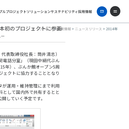
プル
プロジェクト
ソリューション
サステナビリティ
採用情報
日本初のプロジェクトに参画
トップページ
>
企業情報
>
ニュースリリース
> 2014年
へ－
、代表取締役社長：筒井清志）
局電話分室」（現田中絹代ぶん
015年）、ぶんか館オープン5周
ロジェクトに協力することとなり
タが運用・維持管理にまで利用
料として国内外で共有するとと
公開していく予定です。