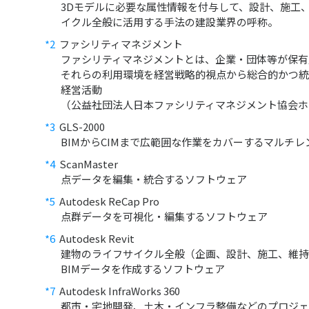
3Dモデルに必要な属性情報を付与して、設計、施工
イクル全般に活用する手法の建設業界の呼称。
*2
ファシリティマネジメント
ファシリティマネジメントとは、企業・団体等が保有
それらの利用環境を経営戦略的視点から総合的かつ統
経営活動
（公益社団法人日本ファシリティマネジメント協会ホ
*3
GLS-2000
BIMからCIMまで広範囲な作業をカバーするマルチ
*4
ScanMaster
点データを編集・統合するソフトウェア
*5
Autodesk ReCap Pro
点群データを可視化・編集するソフトウェア
*6
Autodesk Revit
建物のライフサイクル全般（企画、設計、施工、維持
BIMデータを作成するソフトウェア
*7
Autodesk InfraWorks 360
都市・宅地開発、土木・インフラ整備などのプロジェ