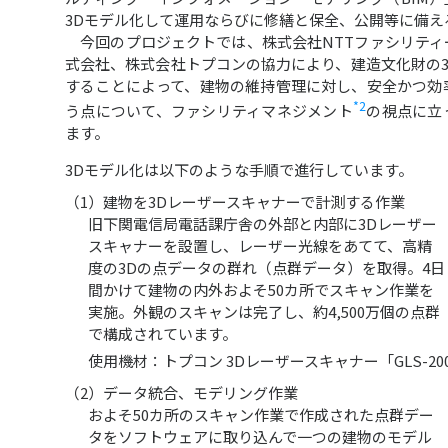
3Dモデル化して運用ならびに修繕と保全、公開等に備え
今回のプロジェクトでは、株式会社NTTファシリティ
式会社、株式会社トプコンの協力により、建造文化財の
することによって、建物の維持管理に対し、安全かつ効
*2
う点について、ファシリティマネジメント
の視点に立
ます。
3Dモデル化は以下のような手順で進行しています。
（1）建物を3Dレーザースキャナーで計測する作業
旧下関電信局電話課庁舎の外部と内部に3Dレーザー
スキャナーを設置し、レーザー光線をあてて、高精
度の3Dの点データの群れ（点群データ）を取得。4日
間かけて建物の内外およそ50カ所でスキャン作業を
実施。外観のスキャンは完了し、約4,500万個の点群
で構成されています。
使用機材：トプコン 3Dレーザースキャナー「GLS-20
（2）データ統合、モデリング作業
およそ50カ所のスキャン作業で作成された点群デー
タをソフトウェアに取り込んで一つの建物のモデル