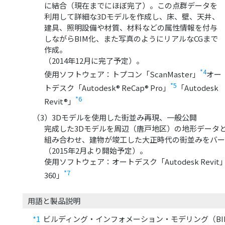
に結合（現在までにほぼ完了）。この点群データを
利用して詳細な3Dモデルを作成し、床、壁、天井、
建具、照明設備や材質、材料などの属性情報を付与
しながらBIM化、また写真のようにリアルなCGまで
作成。
（2014年12月に完了予定）。
*4
使用ソフトウェア：トプコン「ScanMaster」
オー
*5
トデスク「Autodesk® ReCap® Pro」
「Autodesk
*6
Revit®」
（3）3Dモデルを使用した街並み再現、一般公開
完成した3Dモデルを周辺（唐戸地区）の地形データ
組み合わせ、建物が竣工した大正時代の街並みをバー
（2015年2月より開始予定）。
使用ソフトウェア：オートデスク「Autodesk Revit」、「A
*7
360」
用語と製品説明
*1
ビルディング・インフォメーション・モデリング（BI