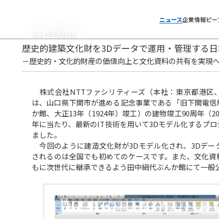
ニュース
企業情報
ピー
2014年8月6日
歴史的建築文化財を3Dデータで運用・管理する
－歴史的・文化的財産の価値向上と文化資料の共有を実現
株式会社NTTファシリティーズ（本社：東京都港区
は、山口県下関市が進める記念事業である「旧下関電信
か館、大正13年（1924年）竣工）の建物竣工90周年（2
年に当たり、最新のIT技術を用いて3Dモデル化するプ
ました。
今回のように建造文化財が3Dモデル化され、3Dデー
されるのは全国でも初めてのケースです。また、文化資
もに次世代に継承できるよう田中絹代ぶんか館にて一般