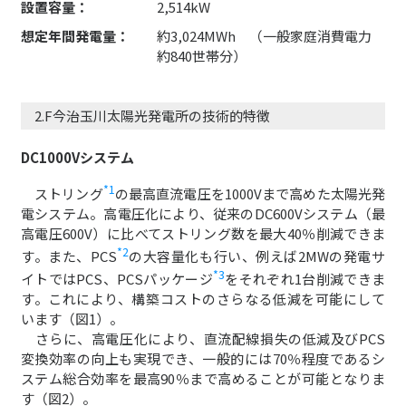
設置容量：
2,514kW
想定年間発電量：
約3,024MWh （一般家庭消費電力
約840世帯分）
2.F今治玉川太陽光発電所の技術的特徴
DC1000Vシステム
*1
ストリング
の最高直流電圧を1000Vまで高めた太陽光発
電システム。高電圧化により、従来のDC600Vシステム（最
高電圧600V）に比べてストリング数を最大40％削減できま
*2
す。また、PCS
の大容量化も行い、例えば2MWの発電サ
*3
イトではPCS、PCSパッケージ
をそれぞれ1台削減できま
す。これにより、構築コストのさらなる低減を可能にして
います（図1）。
さらに、高電圧化により、直流配線損失の低減及びPCS
変換効率の向上も実現でき、一般的には70％程度であるシ
ステム総合効率を最高90％まで高めることが可能となりま
す（図2）。