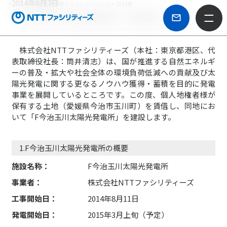
2014年8月7日
トップページ
>
企業情報
>
ニュースリリース
> 2014年
「F今治玉川太陽光発電所」の建設について
株式会社NTTファシリティーズ（本社：東京都港区、代
表取締役社長：筒井清志）は、国が推進する自然エネルギ
ーの普及・拡大や社会全体の環境負荷低減への貢献及び太
陽光発電に関する更なるノウハウ獲得・蓄積を目的に発電
事業を展開しているところです。この度、個人地権者様が
保有する土地（愛媛県今治市玉川町）を賃借し、同地にお
いて「F今治玉川太陽光発電所」を建設します。
1.F今治玉川太陽光発電所の概要
施設名称：
F今治玉川太陽光発電所
事業者：
株式会社NTTファシリティーズ
工事開始日：
2014年8月11日
発電開始日：
2015年3月上旬（予定）