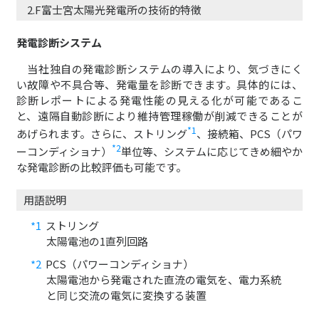
2.F富士宮太陽光発電所の技術的特徴
発電診断システム
当社独自の発電診断システムの導入により、気づきにく
い故障や不具合等、発電量を診断できます。具体的には、
診断レポートによる発電性能の見える化が可能であるこ
と、遠隔自動診断により維持管理稼働が削減できることが
*1
あげられます。さらに、ストリング
、接続箱、PCS（パワ
*2
ーコンディショナ）
単位等、システムに応じてきめ細やか
な発電診断の比較評価も可能です。
用語説明
*1
ストリング
太陽電池の1直列回路
*2
PCS（パワーコンディショナ）
太陽電池から発電された直流の電気を、電力系統
と同じ交流の電気に変換する装置