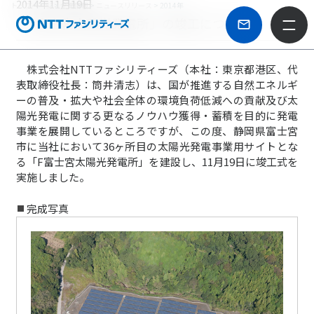
2014年11月19日
トップページ
>
企業情報
>
ニュースリリース
> 2014年
「F富士宮太陽光発電所」の竣工について
株式会社NTTファシリティーズ（本社：東京都港区、代
表取締役社長：筒井清志）は、国が推進する自然エネルギ
ーの普及・拡大や社会全体の環境負荷低減への貢献及び太
陽光発電に関する更なるノウハウ獲得・蓄積を目的に発電
事業を展開しているところですが、この度、静岡県富士宮
市に当社において36ヶ所目の太陽光発電事業用サイトとな
る「F富士宮太陽光発電所」を建設し、11月19日に竣工式を
実施しました。
完成写真