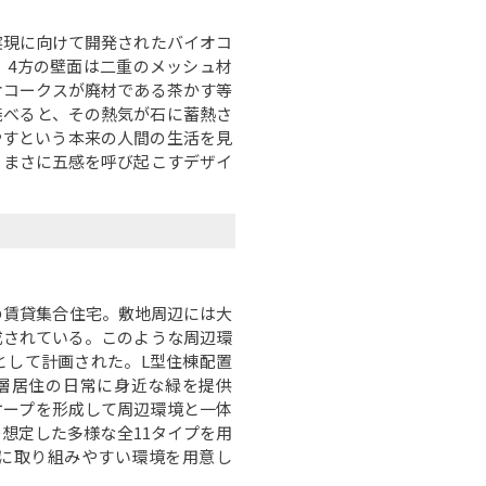
現に向けて開発されたバイオコ
。4方の壁面は二重のメッシュ材
オコークスが廃材である茶かす等
焼べると、その熱気が石に蓄熱さ
やすという本来の人間の生活を見
。まさに五感を呼び起こすデザイ
の賃貸集合住宅。敷地周辺には大
成されている。このような周辺環
として計画された。L型住棟配置
層居住の日常に身近な緑を提供
ケープを形成して周辺環境と一体
想定した多様な全11タイプを用
に取り組みやすい環境を用意し