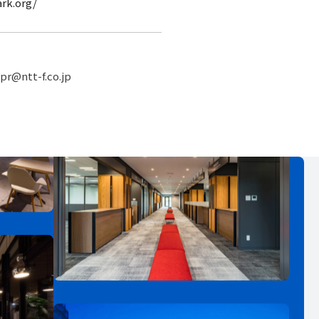
rk.org/
t-f.co.jp