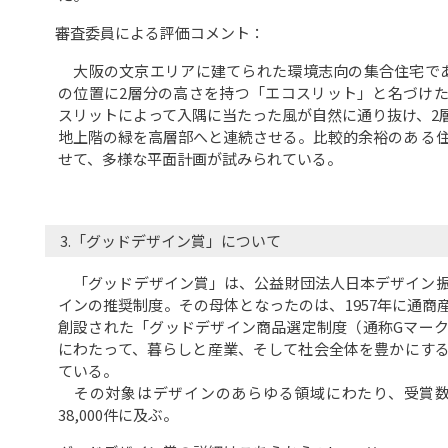
審査委員による評価コメント：
大阪の文京エリアに建てられた環境志向の集合住宅であ
の位置に2層分の高さを持つ「エコスリット」と名づけ
スリットによって入隅に当たった風が自然に通り抜け、2
地上階の緑を高層部へと連続させる。比較的余裕のあ る
せて、多様な平面計画が試みられている。
3.「グッドデザイン賞」について
「グッドデザイン賞」は、公益財団法人日本デザイン振
インの推奨制度。その母体となったのは、1957年に通商
創設された「グッドデザイン商品選定制度（通称Gマーク
にわたって、暮らしと産業、そして社会全体を豊かにす
ている。
その対象はデザインのあらゆる領域にわたり、受賞数は毎
38,000件に及ぶ。