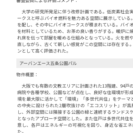
審査委員による評価コメント：
大学の研究所発足に伴う改修計画である。低炭素社会実
ークスと呼ぶバイオ燃料を魅力ある空間に展示している
を配し、その中にバイオコークスが積まれている。バイ
を材料としているため、お茶の良い香りがする。暖炉に
れ床を伝って部屋を暖める仕組みとなっている。火を燃
直しながら、古くて新しい感覚がこの空間には存在する
ンとして高く評価された。
アーバンエース五条公園パル
物件概要：
大阪でも有数の文教エリアに計画された13階建、94戸
病院や各種学校、公園などが点在し、良好な住環境が形
境を最大限に活かして「環境」「多世代共住」をテーマ
の中央に設けられた2層吹抜けの「エコスリット」が高
し、外部空間には隣接する公園の緑と連続するランドス
となったアプローチ空間とした。また住戸は多世代共住を
意し、各戸はエネルギーの可視化を図り、身近な省エネ
た。