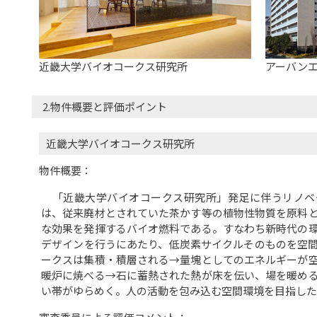
近畿大学バイオコークス研究所
アーバン
2.物件概要と評価ポイント
近畿大学バイオコークス研究所
物件概要：
「近畿大学バイオコークス研究所」発足に伴うリノベ
は、従来廃材とされていた茶かす等の植物性物質を原料
な効果を発揮するバイオ燃料である。すなわち新時代の
デザインを行うにあたり、低炭素サイクルそのものを空
ークスは集積・積層される→量塊としてのエネルギーが
暖炉に焼べる→石に蓄熱された熱が床を伝い、場を暖め
い帯がゆらめく。人の活動を包み込む空間環境を目指した