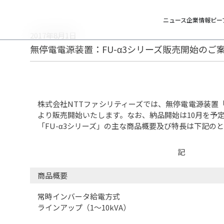
ニュース
企業情報
ピー
2017年8月1日
無停電電源装置：FU-α3シリーズ販売開始のご
株式会社NTTファシリティーズでは、無停電電源装置「FU
より販売開始いたします。なお、納品開始は10月を予
「FU-α3シリーズ」の主な商品概要及び特長は下記の
記
商品概要
常時インバータ給電方式
ラインアップ（1～10kVA）