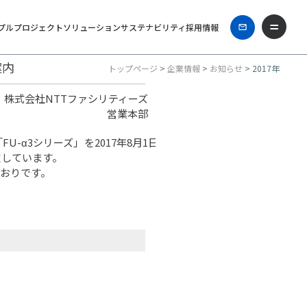
プル
プロジェクト
ソリューション
サステナビリティ
採用情報
案内
トップページ
>
企業情報
>
お知らせ
> 2017年
株式会社NTTファシリティーズ
営業本部
-α3シリーズ」を2017年8月1日
定しています。
とおりです。