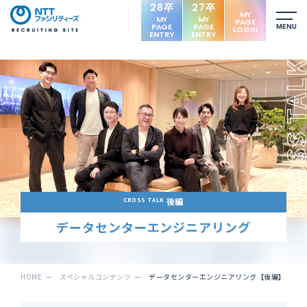
28卒
27卒
MY
MY
MY
PAGE
PAGE
PAGE
MENU
LOGIN
ENTRY
ENTRY
後編
CROSS TALK
データセンターエンジニアリング
HOME
スペシャルコンテンツ
データセンターエンジニアリング【後編】