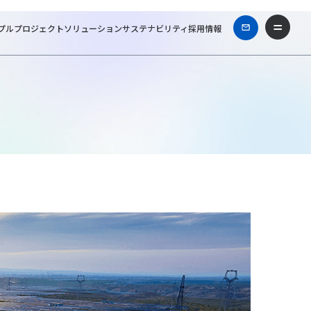
プル
プロジェクト
ソリューション
サステナビリティ
採用情報
ーム
ビジネスコラム
太陽光発電の“構築”は後々のO&Mと一緒に考える