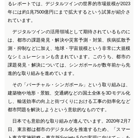
るレポートでは、デジタルツインの世界的市場規模が2023
年には約1兆7500億円にまで拡大するという試算が紹介さ
れています。
デジタルツインの活用領域として期待されているものに
は、都市の課題発見・解決や災害予測・対策、疾病拡散予
測・抑制などに加え、地球・宇宙規模という非常に大規模
なシミュレーションも含まれています。このうち、都市の
課題発見・解決については、シンガポールが数年前から先
進的な取り組みを進めています。
その「バーチャル・シンガポール」という取り組みは、
建築物や地形・景観、交通網などの国土全体を3Dモデル化
し、輸送効率の向上と街づくりにおける工事の効率化など
都市問題を解決しようという意欲的なものです。
日本でも意欲的な取り組みが進んでいます。2020年2月7
日、東京都は都市のデジタル化を推進するため、「スマー
ト東京実施戦略～東京版Society 5.0の実現に向けて～」を