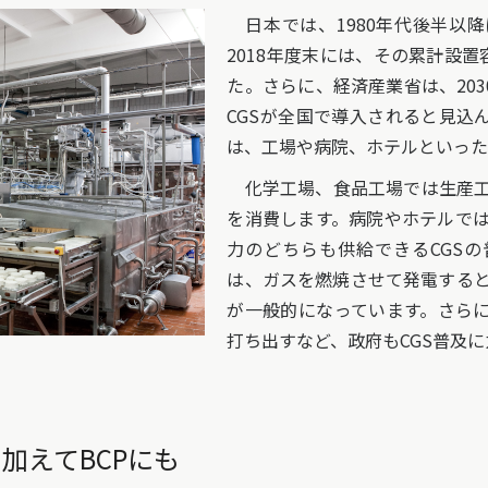
日本では、1980年代後半以
2018年度末には、その累計設置
た。さらに、経済産業省は、203
CGSが全国で導入されると見込
は、工場や病院、ホテルといった
化学工場、食品工場では生産工
を消費します。病院やホテルで
力のどちらも供給できるCGS
は、ガスを燃焼させて発電する
が一般的になっています。さらに
打ち出すなど、政府もCGS普及
加えてBCPにも