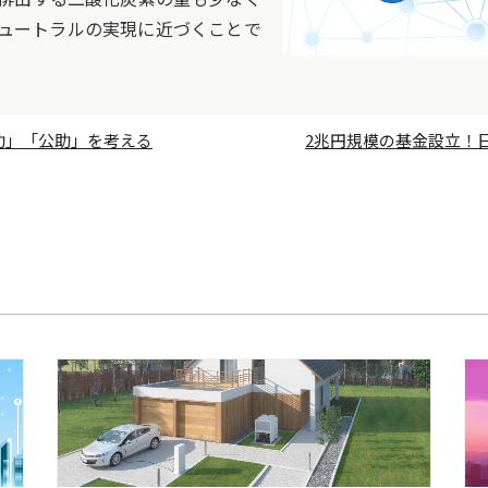
ュートラルの実現に近づくことで
助」「公助」を考える
2兆円規模の基金設立！