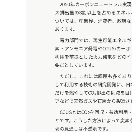
2050年カーボンニュートラル実
ス排出量の8割以上を占めるエネル
ついては、産業界、消費者、政府な
あります。
電力部門では、再生可能エネルギ
素・アンモニア発電やCCUS/カー
利用を前提とした火力発電などのイ
要だとしています。
ただし、これには課題も多くあり
して利用する技術の研究開発に、日
だけを燃やしてCO
排出の削減を目
2
アなどで天然ガスや石炭から製造さ
CCUSとはCO
を回収・有効利用・
2
とです。こうした方法によって炭素
現の見通しは不透明です。