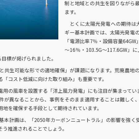
制と地域との共生を図りながら
ます。
とくに太陽光発電への期待は大
ギー基本計画では、太陽光発電
「電源比率7％・設備容量64GW
～16％・103.5G～117.6
る目標が掲げられました。
と共生可能な形での適地確保」が課題になります。荒廃農地の
る「コスト低減に向けた取り組み」も重要です。
用の風車を設置する「洋上風力発電」にも注目が集まってい
件が異なることから、事例をそのまま適用することは難しく
用地を確保する手段として期待されています。
本計画は、「2050年カーボンニュートラル」の影響を強く
そう推進されることでしょう。