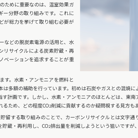
現のために重要なのは、温室効果ガ
ギー分野の取り組みです。これに
どが総力を挙げて取り組む必要が
ーなどの脱炭素電源の活用と、水
ボンリサイクルによる炭素貯蔵・再
ノベーションを追求することが重
ます。水素・アンモニアを燃料と
本は多額の補助を行っています。初めは石炭やガスとの混焼に
指す計画です。しかし、水素・アンモニアのほとんどは、東南
れるため、どの程度CO
削減に貢献するのか疑問視する見方も
2
貯留する取り組みのことで、カーボンリサイクルとは文字通り
を貯蔵・再利用し、CO
排出量を削減しようという狙いですが
2