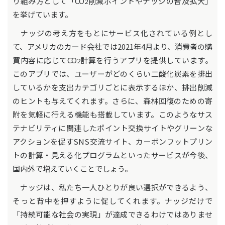
り組み方として「CO
削減ポイントやナッジの普及拡大」
2
を挙げています。
ナッジの考え方をもとにサービス化されている例とし
て、アメリカのカード会社では2021年4月より、消費者の購
買内容に応じてCO
計算を行うアプリを提供しています。
2
このアプリでは、ユーザーがどのくらい二酸化炭素を排出
しているかを支出カテゴリごとに表示するほか、排出削減
のヒントも与えてくれます。さらに、森林回復のための寄
附を気軽に行える機能も搭載しています。このようなサス
テナビリティに関連したポイント交換サイトやグリーンな
アクションを促すSNS交流サイト、カーボンフットプリン
トの計算・見える化プログラムといったサービスが今後、
国内外で増えていくことでしょう。
ナッジは、私たち一人ひとりが良い選択ができるよう、
そっと背中を押すように促してくれます。ナッジだけで
「持続可能な社会の実現」が達成できるわけではありませ