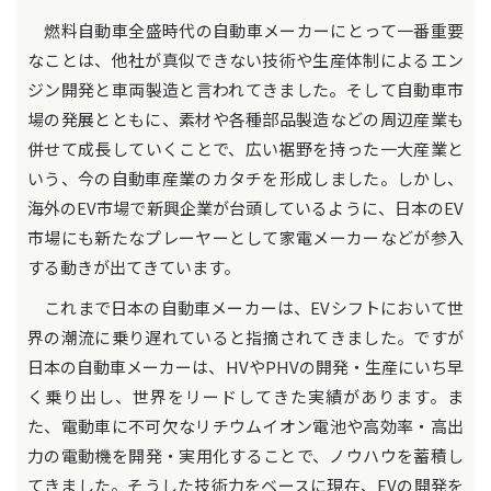
燃料自動車全盛時代の自動車メーカーにとって一番重要
なことは、他社が真似できない技術や生産体制によるエン
ジン開発と車両製造と言われてきました。そして自動車市
場の発展とともに、素材や各種部品製造などの周辺産業も
併せて成長していくことで、広い裾野を持った一大産業と
いう、今の自動車産業のカタチを形成しました。しかし、
海外のEV市場で新興企業が台頭しているように、日本のEV
市場にも新たなプレーヤーとして家電メーカーなどが参入
する動きが出てきています。
これまで日本の自動車メーカーは、EVシフトにおいて世
界の潮流に乗り遅れていると指摘されてきました。ですが
日本の自動車メーカーは、HVやPHVの開発・生産にいち早
く乗り出し、世界をリードしてきた実績があります。ま
た、電動車に不可欠なリチウムイオン電池や高効率・高出
力の電動機を開発・実用化することで、ノウハウを蓄積し
てきました。そうした技術力をベースに現在、EVの開発を