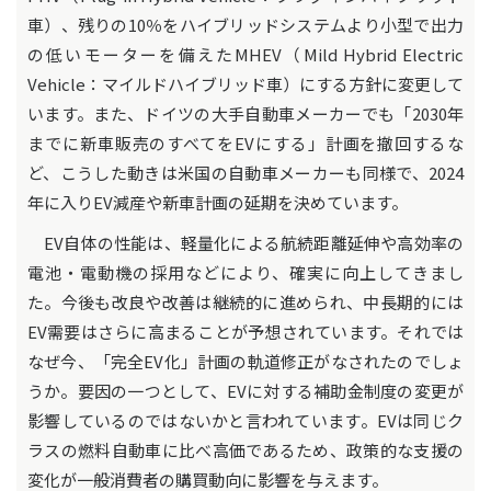
車）、残りの10％をハイブリッドシステムより小型で出力
の低いモーターを備えたMHEV（Mild Hybrid Electric
Vehicle：マイルドハイブリッド車）にする方針に変更して
います。また、ドイツの大手自動車メーカーでも「2030年
までに新車販売のすべてをEVにする」計画を撤回するな
ど、こうした動きは米国の自動車メーカーも同様で、2024
年に入りEV減産や新車計画の延期を決めています。
EV自体の性能は、軽量化による航続距離延伸や高効率の
電池・電動機の採用などにより、確実に向上してきまし
た。今後も改良や改善は継続的に進められ、中長期的には
EV需要はさらに高まることが予想されています。それでは
なぜ今、「完全EV化」計画の軌道修正がなされたのでしょ
うか。要因の一つとして、EVに対する補助金制度の変更が
影響しているのではないかと言われています。EVは同じク
ラスの燃料自動車に比べ高価であるため、政策的な支援の
変化が一般消費者の購買動向に影響を与えます。