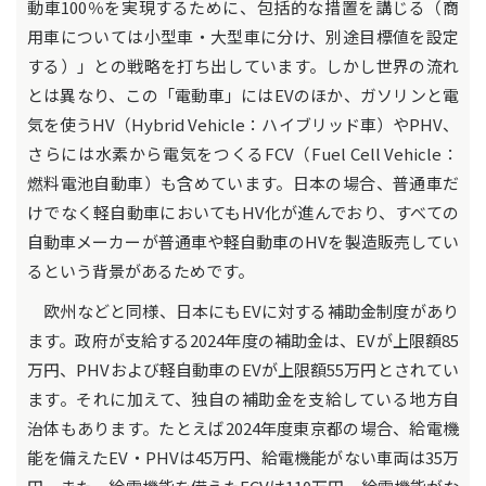
動車100％を実現するために、包括的な措置を講じる（商
用車については小型車・大型車に分け、別途目標値を設定
する）」との戦略を打ち出しています。しかし世界の流れ
とは異なり、この「電動車」にはEVのほか、ガソリンと電
気を使うHV（Hybrid Vehicle：ハイブリッド車）やPHV、
さらには水素から電気をつくるFCV（Fuel Cell Vehicle：
燃料電池自動車）も含めています。日本の場合、普通車だ
けでなく軽自動車においてもHV化が進んでおり、すべての
自動車メーカーが普通車や軽自動車のHVを製造販売してい
るという背景があるためです。
欧州などと同様、日本にもEVに対する補助金制度があり
ます。政府が支給する2024年度の補助金は、EVが上限額85
万円、PHVおよび軽自動車のEVが上限額55万円とされてい
ます。それに加えて、独自の補助金を支給している地方自
治体もあります。たとえば2024年度東京都の場合、給電機
能を備えたEV・PHVは45万円、給電機能がない車両は35万