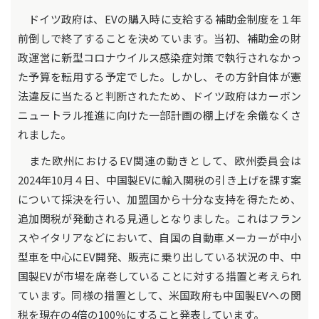
ドイツ政府は、EVの購入時に支給する補助金制度を１年
前倒しで終了することを決めています。当初、補助金の財
政運営に新型コロナウイルス感染症対策で執行されなかっ
た予算を転用する予定でした。しかし、その方針自体が憲
法違反に当たると判断されたため、ドイツ政府はカーボン
ニュートラル推進に向けた一部計画の棚上げを余儀なくさ
れました。
また欧州におけるEV関連の動きとして、欧州委員会は
2024年10月４日、中国製EVに輸入関税の引き上げを課す案
について採決を行い、加盟国から十分な支持を得たため、
追加関税が発動される見通しとなりました。これはフラン
スやイタリアなどにおいて、自国の自動車メーカーが中小
型車を中心にEV開発、販売に乗り出している状況の中、中
国製EVが市場を席巻していることに対する措置と考えられ
ています。同様の措置として、米国政府も中国製EVへの関
税を現在の4倍の100％にすること発表しています。