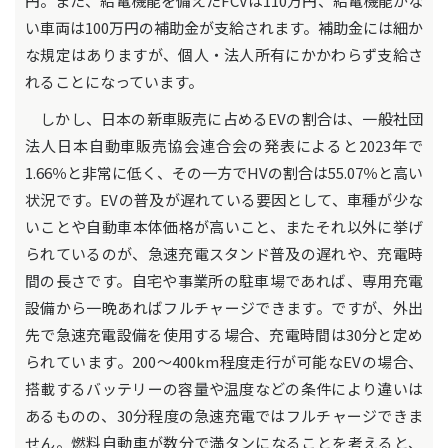
円。また、給電機能を備えたFCVは110万円、給電機能がな
い車両は100万円の補助金が支給されます。補助金には細か
な規定はありますが、個人・法人所有にかかわらず支給さ
れることになっています。
しかし、日本の新車販売に占めるEVの割合は、一般社団
法人日本自動車販売協会連合会の発表によると2023年で
1.66％と非常に低く、その一方でHVの割合は55.07％と高い
状況です。EVの普及が遅れている要因として、車種が少な
いことや自動車本体価格が高いこと、またそれ以外に挙げ
られているのが、急速充電スタンド普及の遅れや、充電時
間の長さです。自宅や事業所の駐車場であれば、専用充電
設備から一晩あればフルチャージできます。ですが、外出
先で急速充電設備を使用する場合、充電時間は30分と定め
られています。200～400km程度走行が可能なEVの場合、
搭載するバッテリーの容量や温度などの条件により違いは
あるものの、30分程度の急速充電ではフルチャージできま
せん。燃料自動車が数分で満タンになることを考えると、