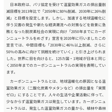
日本政府は、パリ協定を受けて温室効果ガスの排出量削
減目標を2013年比で「2050年に80％削減、2030年に26％削
減」と目標を設定します。しかし、加速する地球温暖化に
伴う災害の発生や新たな経済潮流への対策などを背景に急
務となった脱炭素社会の実現に向け「2050年までにカーボ
ンニュートラルをめざす」宣言を2020年に行いましたこの
宣言では、中間目標も「2030年に46％以上削減、さらに
50％の高みに向けて挑戦を続けていく」と引き上げられま
した。世界に目を向けると、125カ国・1地域が日本と同じ
く2050年までのカーボンニュートラルの実現を表明してい
ます。
カーボンニュートラルとは、地球温暖化の原因となる温
室効果ガス（二酸化炭素やメタンなど）の排出量を「実質
ゼロ」にすることです。人々の生活や企業活動に伴って、
少なからず温室効果ガスは発生しています。カーボンニュ
ートラルは、発生した温室効果ガスの量から、植林や森林