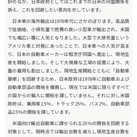
針のなか、日本政府としてはこれまでの日米の同盟関係を
訴え、これを回避したい意向を示しています。
日本車の海外輸出は1970年代にさかのぼります。高品質
で低価格、小排気量で燃費の良い小型車が輸出され、米国
でも幅広い層に人気となりました。大型で大排気量という
アメリカ車と対極にあったことで、日本車への人気が高ま
り、日本の自動車メーカーは相次ぎ同国へ進出し、現地生
産を開始しました。そして大規模な工場の設置により、大
量の雇用も創出しました。現地生産開始とともに「自動車
摩擦」を回避するため、日本政府は1978年に自動車および
自動車部品の関税を撤廃し、現在では米国に限らずすべて
の国からの輸入に関税を課していません。それに対し米国
政府は、乗用車2.5％、トラック25％、バス2％、自動車部
品2.5％の関税を課しています。
米国向け輸出自動車に課せられる25％の関税を回避する
対策として、現時点では輸出台数を減らし現地生産台数を