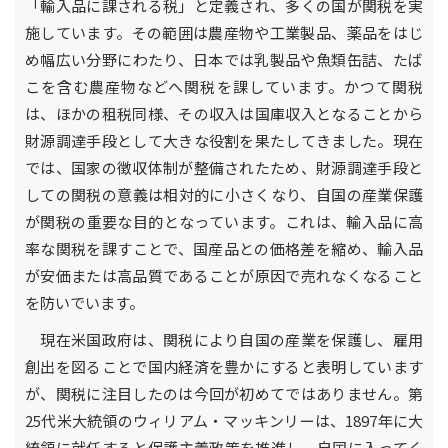
「輸入品に課される税」と定義され、多くの国が関税を実
施しています。その範囲は農産物や工業製品、薬品をはじ
め幅広い分野にわたり、日本では乳製品や魚類缶詰、たば
こを含む農産物などへ関税を課しています。かつて関税
は、ほかの租税同様、その収入は国庫収入となることから
財源調達手段として大きな役割を果たしてきました。現在
では、国家の徴収体制が整備されたため、財源調達手段と
しての関税の意義は相対的に小さくなり、自国の産業保護
が関税の重要な目的となっています。これは、輸入品に高
率な関税を課すことで、国産品との価格差を縮め、輸入品
が安価または高品質であることが原因で売れなくなること
を防いでいます。
現在米国政府は、関税により自国の産業を保護し、雇用
創出を図ることで国内経済を豊かにすると表明しています
が、関税に注目したのは今回が初めてではありません。第
25代米大統領のウィリアム・マッキンリーは、1897年に大
統領に就任すると保護主義政策を推進し、自国に入ってく