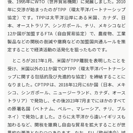
後、1995年にWTO（世界貿易機関）に発展しました。2010
年に交渉が始まったのがTPP（環太平洋パートナーシップ
協定）です。TPPは太平洋沿岸にある米国、カナダ、日
本、オーストラリア、シンガポール、チリ、メキシコなど
12か国が加盟するFTA（自由貿易協定）で、農産物、工業
製品などの関税の削減や撤廃などの加盟国共通ルールを策
定することで経済活動の活発化を狙ったものです。
ところが2017年1月、米国がTPP離脱を表明したことを
受け、米国以外の11か国でCPTPP（環太平洋パートナーシ
ップに関する包括的及び先進的な協定）を締結することに
なりました。CPTPPは、2018年12月に6か国（日本、メキ
シコ、シンガポール、ニュージーランド、カナダ、オース
トラリア）で発効し、その後2023年7月までにほかのすべて
の原署名国（ベトナム、ペルー、マレーシア、チリ、ブル
ネイ）で発効しました。さらに太平洋から遠いイギリスも
加わるなど、関税を撤廃し自由な貿易を拡大することが世
界的な潮流となりつつあります。なお、EU（欧州連合）域