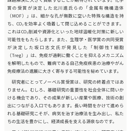
賞の受賞が決定した北川進氏らの「金属有機構造体
（MOF）」は、細かな孔が無数に空いた特殊な構造を持
ち、CO₂を効率よく吸着して閉じ込めることができます。
これはCO₂削減や資源化といった地球温暖化対策に新しい
可能性をもたらします。また、生理学・医学賞の共同受賞
が決定した坂口志文氏が発見した「制御性T細胞
（Treg）」は、免疫が過剰に働くことを抑えるメカニズム
を解明したもので、難病である自己免疫疾患の治療やがん
免疫療法の進展に大きく寄与する可能性を秘めています。
研究者にとってノーベル賞受賞は、研究の終着点ではあ
りません。むしろ、基礎研究の重要性を社会全体に問いか
ける機会であり、その成果が新しい産業や医療、技術の創
出につながる入口でもあります。長い時間をかけて進めら
れる基礎研究こそが、病気を治す治療法を生み出し、私た
ちの生活を豊かにし、経済成長を支える源泉なのです。