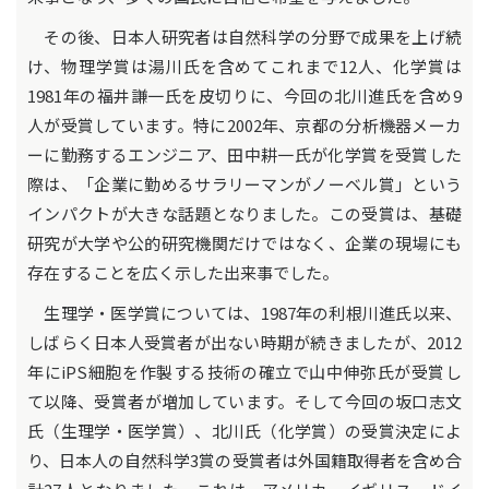
その後、日本人研究者は自然科学の分野で成果を上げ続
け、物理学賞は湯川氏を含めてこれまで12人、化学賞は
1981年の福井謙一氏を皮切りに、今回の北川進氏を含め9
人が受賞しています。特に2002年、京都の分析機器メーカ
ーに勤務するエンジニア、田中耕一氏が化学賞を受賞した
際は、「企業に勤めるサラリーマンがノーベル賞」という
インパクトが大きな話題となりました。この受賞は、基礎
研究が大学や公的研究機関だけではなく、企業の現場にも
存在することを広く示した出来事でした。
生理学・医学賞については、1987年の利根川進氏以来、
しばらく日本人受賞者が出ない時期が続きましたが、2012
年にiPS細胞を作製する技術の確立で山中伸弥氏が受賞し
て以降、受賞者が増加しています。そして今回の坂口志文
氏（生理学・医学賞）、北川氏（化学賞）の受賞決定によ
り、日本人の自然科学3賞の受賞者は外国籍取得者を含め合