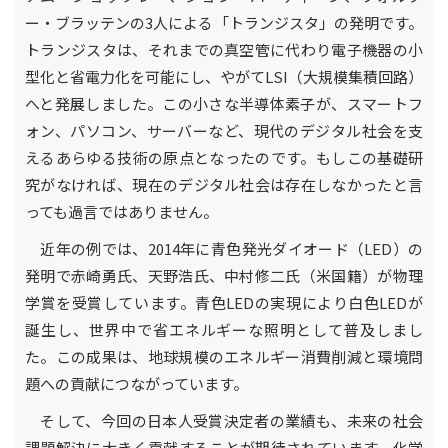
ー・ブラッテンの3人による「トランジスタ」の発明です。
トランジスタは、それまでの真空管に代わり電子機器の小
型化と省電力化を可能にし、やがてLSI（大規模集積回路）
へと発展しました。この小さな半導体素子が、スマートフ
ォン、パソコン、サーバーなど、現代のデジタル社会を支
えるあらゆる技術の原点となったのです。もしこの基礎研
究がなければ、現在のデジタル社会は存在しなかったと言
っても過言ではありません。
近年の例では、2014年に青色発光ダイオード（LED）の
発明で赤崎勇氏、天野浩氏、中村修二氏（米国籍）が物理
学賞を受賞しています。青色LEDの実現により白色LEDが
誕生し、世界中で省エネルギーな照明として普及しまし
た。この成果は、地球規模のエネルギー消費削減と環境問
題への貢献につながっています。
そして、今回の日本人受賞決定者の業績も、未来の社会
課題解決に大きく貢献することが期待されています。化学