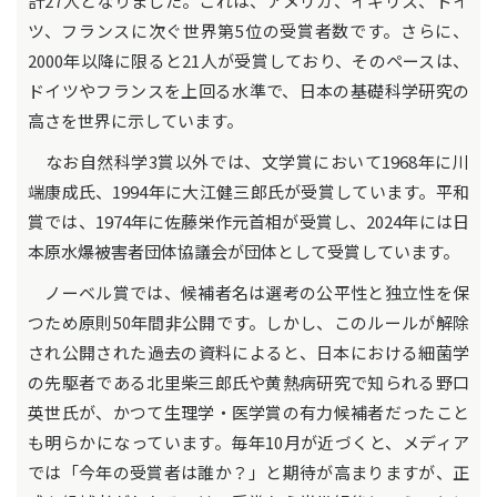
計27人となりました。これは、アメリカ、イギリス、ドイ
ツ、フランスに次ぐ世界第5位の受賞者数です。さらに、
2000年以降に限ると21人が受賞しており、そのペースは、
ドイツやフランスを上回る水準で、日本の基礎科学研究の
高さを世界に示しています。
なお自然科学3賞以外では、文学賞において1968年に川
端康成氏、1994年に大江健三郎氏が受賞しています。平和
賞では、1974年に佐藤栄作元首相が受賞し、2024年には日
本原水爆被害者団体協議会が団体として受賞しています。
ノーベル賞では、候補者名は選考の公平性と独立性を保
つため原則50年間非公開です。しかし、このルールが解除
され公開された過去の資料によると、日本における細菌学
の先駆者である北里柴三郎氏や黄熱病研究で知られる野口
英世氏が、かつて生理学・医学賞の有力候補者だったこと
も明らかになっています。毎年10月が近づくと、メディア
では「今年の受賞者は誰か？」と期待が高まりますが、正