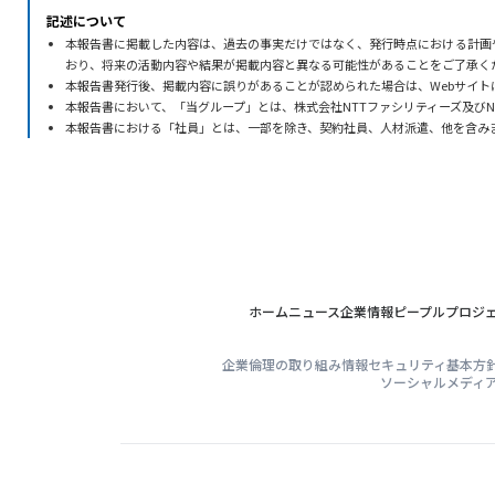
記述について
本報告書に掲載した内容は、過去の事実だけではなく、発行時点における計画
おり、将来の活動内容や結果が掲載内容と異なる可能性があることをご了承く
本報告書発行後、掲載内容に誤りがあることが認められた場合は、Webサイト
本報告書において、「当グループ」とは、株式会社NTTファシリティーズ及びN
本報告書における「社員」とは、一部を除き、契約社員、人材派遣、他を含み
ホーム
ニュース
企業情報
ピープル
プロジ
企業倫理の取り組み
情報セキュリティ基本方
ソーシャルメディ