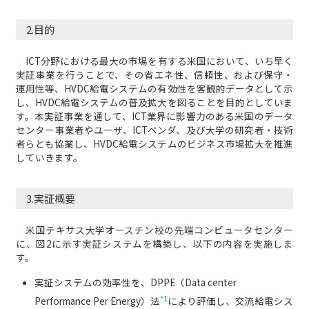
2.目的
ICT分野における最大の市場を有する米国において、いち早く
実証事業を行うことで、その省エネ性、信頼性、および保守・
運用性等、HVDC給電システムの有効性を客観的データとして示
し、HVDC給電システムの普及拡大を図ることを目的としていま
す。本実証事業を通して、ICT業界に影響力のある米国のデータ
センター事業者やユーザ、ICTベンダ、及び大学の研究者・技術
者らとも協業し、HVDC給電システムのビジネス市場拡大を推進
していきます。
3.実証概要
米国テキサス大学オースチン校の先端コンピュータセンター
に、図2に示す実証システムを構築し、以下の内容を実施しま
す。
実証システムの効率性を、DPPE（Data center
*1
Performance Per Energy）法
により評価し、交流給電シス