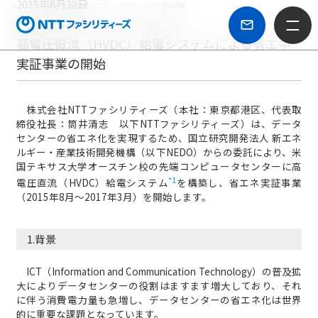
2015年8月12日
トップページ
>
企業情報
>
ニュースリリース
> 2015年
米国データセンターにおける
高電圧直流（HVDC）給電システムによる省エネ
実証事業の開始
株式会社NTTファシリティーズ（本社：東京都港区、代表取
締役社長：筒井清志 以下NTTファシリティーズ）は、データ
センターの省エネ化を実現するため、国立研究開発法人 新エネ
ルギー・産業技術開発機構（以下NEDO）からの委託により、米
国テキサス大学オースチン校の先端コンピュータセンターに高
*1
電圧直流（HVDC）給電システム
を構築し、省エネ実証事業
（2015年8月～2017年3月）を開始します。
1.背景
ICT（Information and Communication Technology）の普及拡
大によりデータセンターの役割はますます増大しており、それ
に伴う消費電力量も急増し、データセンターの省エネ化は世界
的に重要な課題となっています。