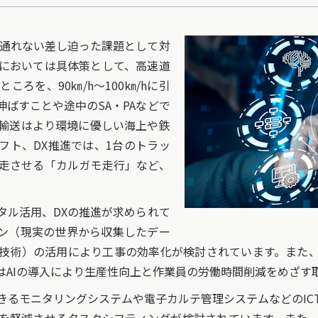
は通れない差し迫った課題として対
においては具体策として、高速道
ころを、90㎞/h～100㎞/hに引
ばすことや途中のSA・PAなどで
輸送はより環境に優しい海上や鉄
フト、DX推進では、1台のトラッ
走させる「カルガモ走行」など、
。
ル活用、DXの推進が求められて
ン（現実の世界から収集したデー
技術）の活用により工事の効率化が検討されています。また
はAIの導入により生産性向上と作業員の労働時間削減をめざす
るモニタリングシステムや電子カルテ管理システムなどのIC