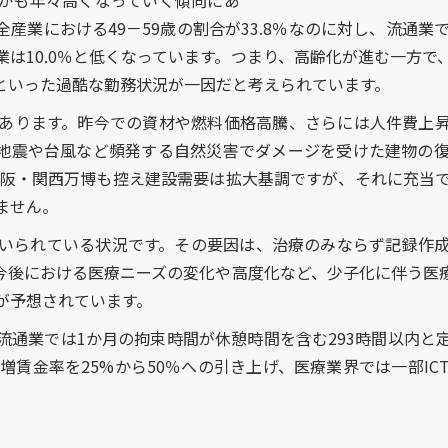
かも年々高くなっていく傾向にあ
業における49－59歳の割合が33.8％なのに対し、流通業で
通業は10.0％と低くなっています。つまり、高齢化が進む一方
といった過酷な勤務状況が一因だと考えられています。
あります。昨今での資材や燃料価格高騰、さらには人件費上昇
地震や台風など頻発する自然災害でダメージを受けた建物の
は大阪・関西万博も控え建設需要は拡大基調ですが、それに充当
ません。
いられている状況です。その要因は、治療のみならず記録作成
今後における医療ニーズの変化や高度化など、少子化に伴う医
が予想されています。
通業では1か月の拘束時間が休憩時間を含む293時間以内と
増賃金率を25%から50％への引き上げ、医療業界では一部I