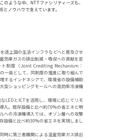
このような中、NTTファシリティーズも、
術とノウハウで支えています。
を途上国の生活インフラなどへと普及させ
室効果ガスの排出削減・吸収への貢献を定
nt Crediting Mechanism：
ープの一員として、同制度の推進に取り組んで
増するインドネシアで、環境省の設備補助
、大型ショッピングモールへの高効率冷凍機
なLEDとICTを活用し、環境に応じてリモ
導入。既存設備と比べ約70%の省エネと明
ルへの冷凍機導入では、オゾン層への攻撃
存設備と比べ約30%の省エネを実現しまし
と同時に第三者機関による温室効果ガス排出