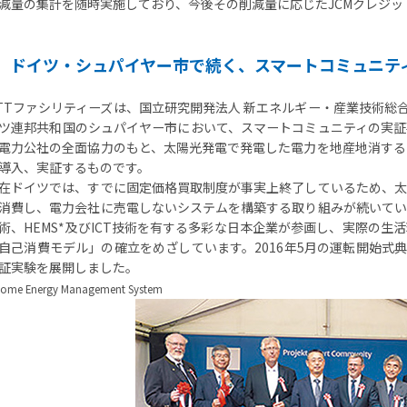
減量の集計を随時実施しており、今後その削減量に応じたJCMクレジ
ドイツ・シュパイヤー市で続く、スマートコミュニテ
TTファシリティーズは、国立研究開発法人 新エネルギー・産業技術総
ツ連邦共和国のシュパイヤー市において、スマートコミュニティの実証
電力公社の全面協力のもと、太陽光発電で発電した電力を地産地消する
導入、実証するものです。
在ドイツでは、すでに固定価格買取制度が事実上終了しているため、太
消費し、電力会社に売電しないシステムを構築する取り組みが続いてい
術、HEMS*及びICT技術を有する多彩な日本企業が参画し、実際の
自己消費モデル」の確立をめざしています。2016年5月の運転開始式典
証実験を展開しました。
Home Energy Management System