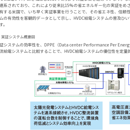
連系されており、これにより従来比15%の省エネルギー化の実証をめざ
有する米国で、いち早く実証事業を行うことで、その省エネ性、信頼性
ムの有効性を客観的データとして示し、HVDC給電システムの普及ひ
す。
実証システム概要図
証システムの効率性を、DPPE（Data center Performance Per En
流給電システムと比較することで、HVDC給電システムの優位性を定量