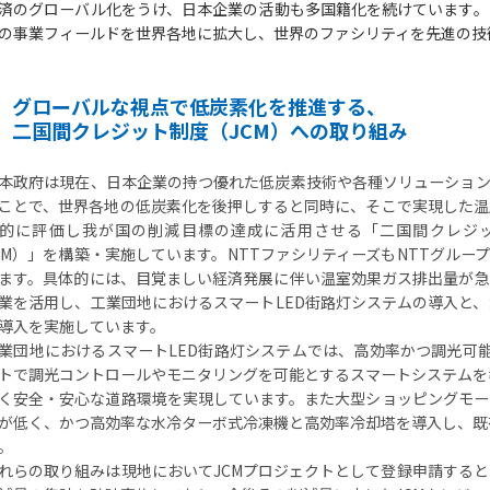
済のグローバル化をうけ、日本企業の活動も多国籍化を続けています。
の事業フィールドを世界各地に拡大し、世界のファシリティを先進の技
グローバルな視点で低炭素化を推進する、
二国間クレジット制度（JCM）への取り組み
本政府は現在、日本企業の持つ優れた低炭素技術や各種ソリューション
ことで、世界各地の低炭素化を後押しすると同時に、そこで実現した温
的に評価し我が国の削減目標の達成に活用させる「二国間クレジット制度（Joi
CM）」を構築・実施しています。NTTファシリティーズもNTTグル
ます。具体的には、目覚ましい経済発展に伴い温室効果ガス排出量が急
業を活用し、工業団地におけるスマートLED街路灯システムの導入と
導入を実施しています。
業団地におけるスマートLED街路灯システムでは、高効率かつ調光可能
トで調光コントロールやモニタリングを可能とするスマートシステムを
く安全・安心な道路環境を実現しています。また大型ショッピングモー
が低く、かつ高効率な水冷ターボ式冷凍機と高効率冷却塔を導入し、既
。
れらの取り組みは現地においてJCMプロジェクトとして登録申請する