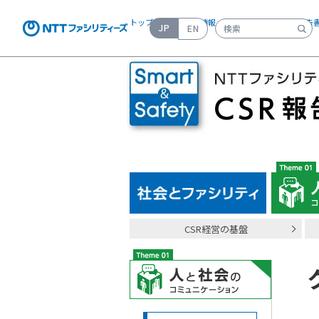
トップページ
>
会社情報
>
CSRの取り組み
>
CSR報告
JP
EN
検索キーワード入力
CSR経営の基盤