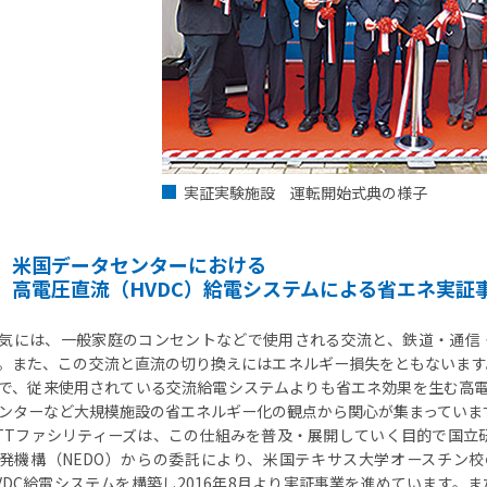
実証実験施設 運転開始式典の様子
米国データセンターにおける
高電圧直流（HVDC）給電システムによる省エネ実証
気には、一般家庭のコンセントなどで使用される交流と、鉄道・通信
。また、この交流と直流の切り換えにはエネルギー損失をともないます
で、従来使用されている交流給電システムよりも省エネ効果を生む高電
ンターなど大規模施設の省エネルギー化の観点から関心が集まっていま
TTファシリティーズは、この仕組みを普及・展開していく目的で国立
発機構（NEDO）からの委託により、米国テキサス大学オースチン校のTexas A
VDC給電システムを構築し2016年8月より実証事業を進めています