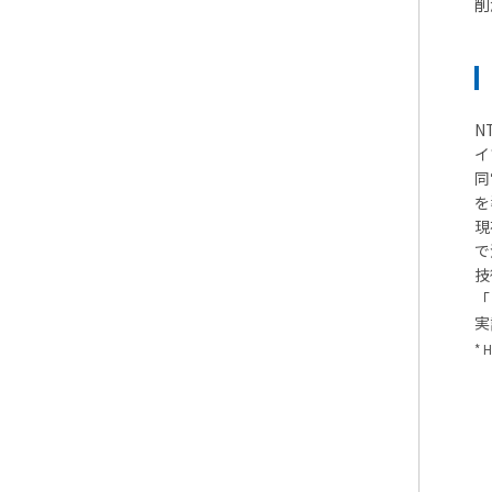
削
N
イ
同
を
現
で
技
「
実
* 