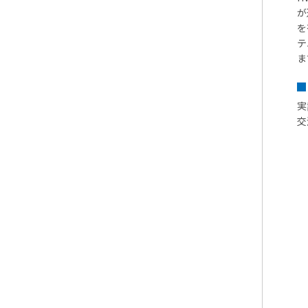
が
を
テ
ま
実
交