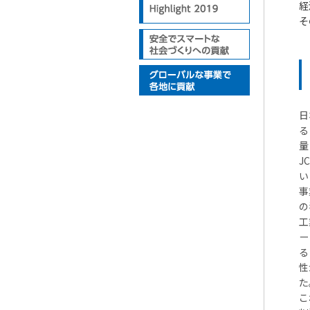
経
そ
日
る
量
J
い
事
の
工
ー
る
性
た
こ