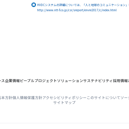
HVDCシステムの詳細については、「人と地球のコミュニケーション
http://www.ntt-f.co.jp/csr/sreport/envre2017/c/index.html
ース
企業情報
ピープル
プロジェクト
ソリューション
サステナビリティ
採用情報
基本方針
個人情報保護方針
アクセシビリティポリシー
このサイトについて
ソー
サイトマップ