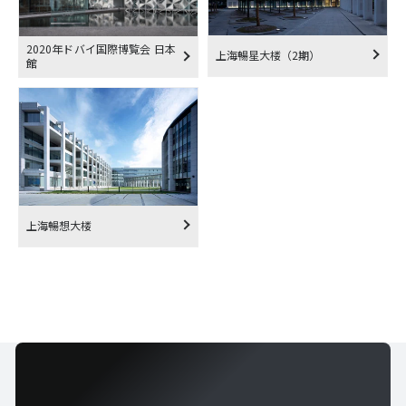
2020年ドバイ国際博覧会 日本
上海暢星大楼（2期）
館
上海暢想大楼