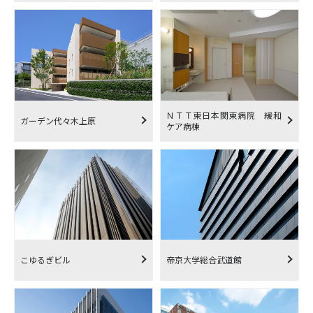
ＮＴＴ東日本関東病院 緩和
ガーデン代々木上原
ケア病棟
こゆるぎビル
帝京大学総合武道館