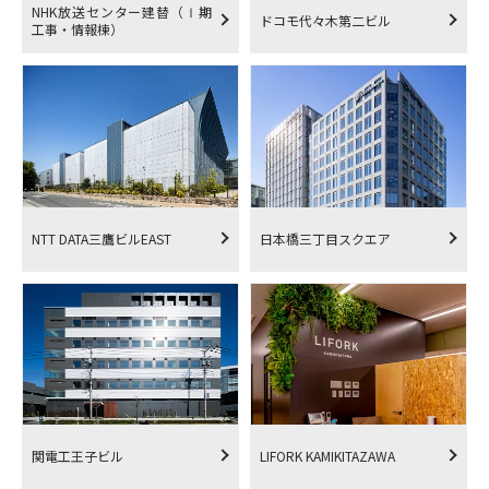
NHK放送センター建替（Ⅰ期
ドコモ代々木第二ビル
工事・情報棟）
NTT DATA三鷹ビルEAST
日本橋三丁目スクエア
関電工王子ビル
LIFORK KAMIKITAZAWA