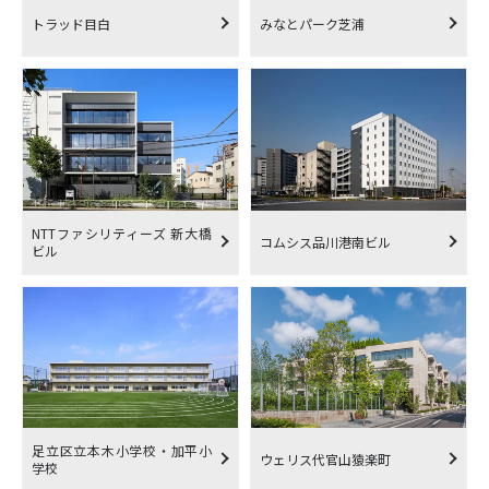
トラッド目白
みなとパーク芝浦
NTTファシリティーズ 新大橋
コムシス品川港南ビル
ビル
足立区立本木小学校・加平小
ウェリス代官山猿楽町
学校