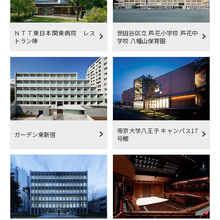
ＮＴＴ東日本関東病院 レス
世田谷区立 芦花小学校 芦花中
トラン棟
学校 八幡山保育園
帝京大学八王子 キャンパス17
ガーデン東新宿
号館