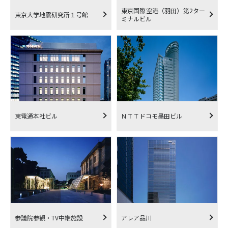
東京国際空港（羽田）第2ター
東京大学地震研究所１号館
ミナルビル
東電通本社ビル
ＮＴＴドコモ墨田ビル
参議院参観・TV中継施設
アレア品川