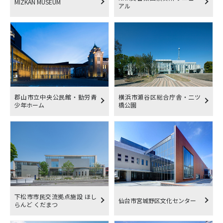
MIZKAN MUSEUM
アル
郡山市立中央公民館・勤労青
横浜市瀬谷区総合庁舎・二ツ
少年ホーム
橋公園
下松市市民交流拠点施設 ほし
仙台市宮城野区文化センター
らんど くだまつ