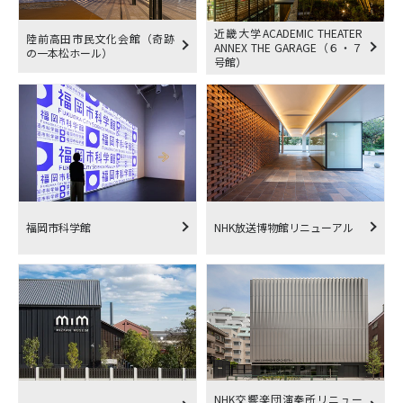
近畿大学ACADEMIC THEATER
陸前高田市民文化会館（奇跡
ANNEX THE GARAGE（６・７
の一本松ホール）
号館）
福岡市科学館
NHK放送博物館リニューアル
NHK交響楽団演奏所リニュー