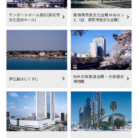
サンポートホール高松(高松市
南相馬市民文化会館ゆめはっ
文化芸術ホール)
と（旧 原町市民文化会館）
NHK大阪放送会館・大阪歴史
伊江島はにくすに
博物館