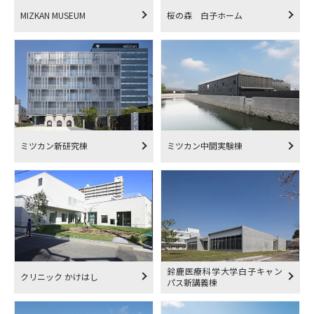
MIZKAN MUSEUM
桜の森 白子ホーム
ミツカン新研究棟
ミツカン中間実験棟
鈴鹿医療科学大学白子キャン
クリニック かけはし
パス新講義棟