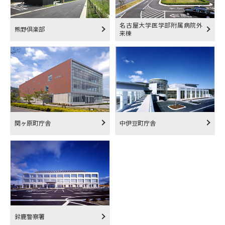
名古屋大学医学部附属病院外
熊野倶楽部
来棟
関ヶ原町庁舎
中伊豆町庁舎
鈴鹿警察署