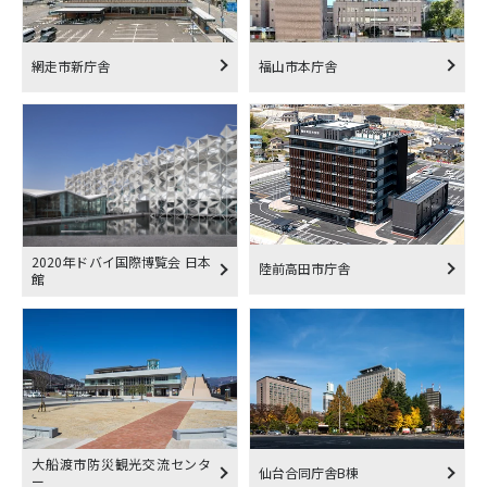
網走市新庁舎
福山市本庁舎
2020年ドバイ国際博覧会 日本
陸前高田市庁舎
館
大船渡市防災観光交流センタ
仙台合同庁舎B棟
ー