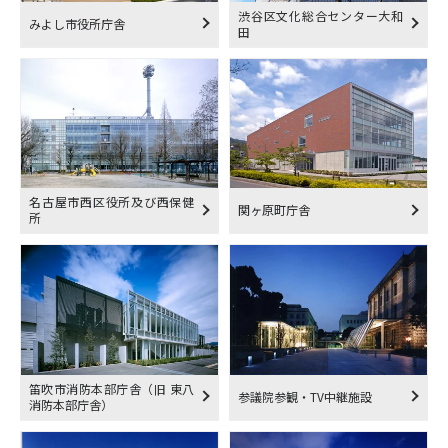
渋谷区文化総合センター大和
みよし市役所庁舎
田
名古屋市西区役所及び西保健
関ヶ原町庁舎
所
笛吹市消防本部庁舎（旧 東八
参議院参観・TV中継施設
消防本部庁舎）