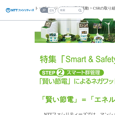
トップページ
>
社会・環境活動
>
CSRの取り
JP
EN
検索キーワード入力
「賢い節電」＝「エネ
NTTファシリティーズでは、マンシ