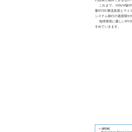
の効果が期待できるもの
これまで、100kW級H
量HVDC整流装置とマイ
システム移行の過渡期や
地球環境に優しいHVD
すめていきます。
HVDC
＊1