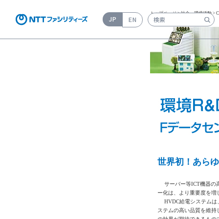
トップページ
>
社会・環境活動
>
JP
EN
検索キーワード入力
世界初！あらゆ
サーバー等ICT機器の
ー化は、より重要度を増
HVDC給電システムは
ステムの高い品質を維持