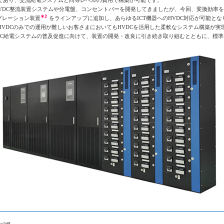
であり、交流給電システムと同等レベルの費用で構築が可能です。
VDC整流装置システムや分電盤、コンセントバーを開発してきましたが、今回、変換効率を向
グレーション装置
をラインアップに追加し、あらゆるICT機器へのHVDC対応が可能と
HVDCのみでの運用が難しいお客さまにおいてもHVDCを活用した柔軟なシステム構築が実
C給電システムの普及促進に向けて、装置の開発・改良に引き続き取り組むとともに、標準