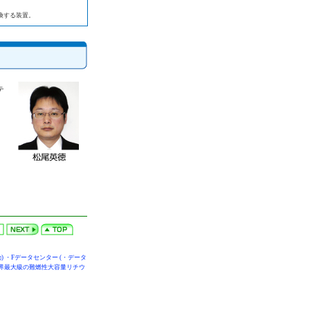
変換する装置。
テ
動
) ・
Fデータセンター
(・
データ
界最大級の難燃性大容量リチウ