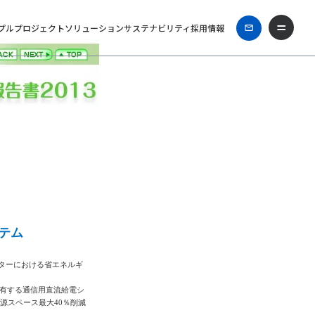
プル
プロジェクト
ソリューション
サステナビリティ
採用情報
テム
ターにおける省エネルギ
を有する通信用直流給電シ
源スペース最大40％削減