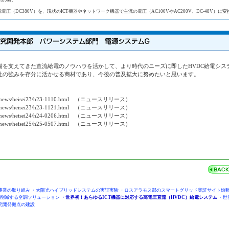
rentの略。
電圧（DC380V）を、現状のICT機器やネットワーク機器で主流の電圧（AC100VやAC200V、DC-48V）に
設備を支えてきた直流給電のノウハウを活かして、より時代のニーズに即したHVDC給電シス
社の強みを存分に活かせる商材であり、今後の普及拡大に努めたいと思います。
p/news/heisei23/h23-1110.html
（ニュースリリース）
p/news/heisei23/h23-1121.html
（ニュースリリース）
p/news/heisei24/h24-0206.html
（ニュースリリース）
p/news/heisei25/h25-0507.html
（ニュースリリース）
事業の取り組み
・
太陽光ハイブリッドシステムの実証実験
・
ロスアラモス郡のスマートグリッド実証サイト始
削減する空調ソリューション
・世界初！あらゆるICT機器に対応する高電圧直流（HVDC）給電システム
・
世
究開発拠点の建設