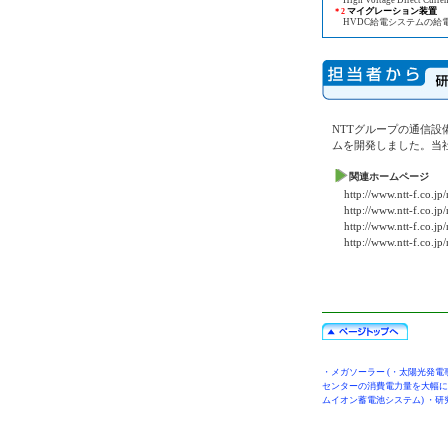
High Voltage Direct Cur
マイグレーション装置
＊2
HVDC給電システムの給電
NTTグループの通信
ムを開発しました。当
関連ホームページ
http://www.ntt-f.co.j
http://www.ntt-f.co.j
http://www.ntt-f.co.j
http://www.ntt-f.co.j
・
メガソーラー
(・
太陽光発電
センターの消費電力量を大幅に
ムイオン蓄電池システム
) ・
研