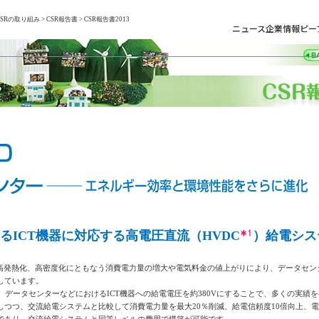
CSRの取り組み
>
CSR報告書
> CSR報告書2013
ニュース
企業情報
ピー
るICT機器に対応する高電圧直流（HVDC
）給電シス
高発熱化、高密度化にともなう消費電力量の増大や電気料金の値上がりにより、データセン
しています。
、データセンターなどにおけるICT機器への給電電圧を約380Vにすることで、多くの実績
しつつ、交流給電システムと比較して消費電力量を最大20％削減、給電信頼度10倍向上、電