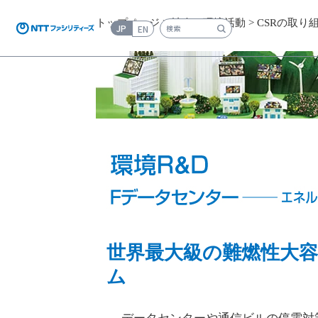
トップページ
>
社会・環境活動
>
CSRの取り
JP
EN
検索キーワード入力
世界最大級の難燃性大
ム