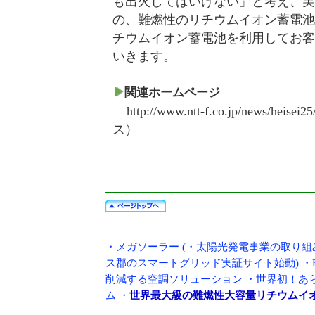
も出火してはいけない」と考え、実
の、難燃性のリチウムイオン蓄電池
チウムイオン蓄電池を利用してお客
いきます。
関連ホームページ
http://www.ntt-f.co.jp/news/heisei2
ス）
・
メガソーラー
(・
太陽光発電事業の取り組
ス郡のスマートグリッド実証サイト始動
) ・
削減する空調ソリューション
・
世界初！あら
ム
・
世界最大級の難燃性大容量リチウムイ