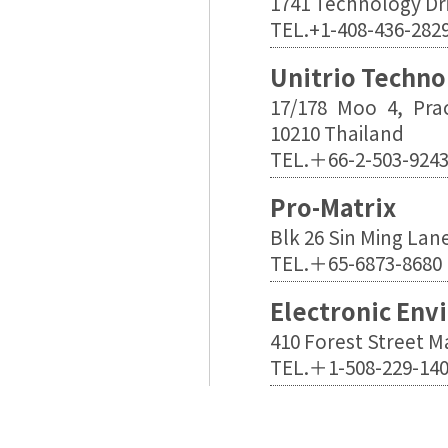
1741 Technology Dri
TEL.+1-408-436-282
Unitrio Techno
17/178 Moo 4, Pr
10210 Thailand
TEL.＋66-2-503-924
Pro-Matrix
Blk 26 Sin Ming Lan
TEL.＋65-6873-8680
Electronic Env
410 Forest Street 
TEL.＋1-508-229-14