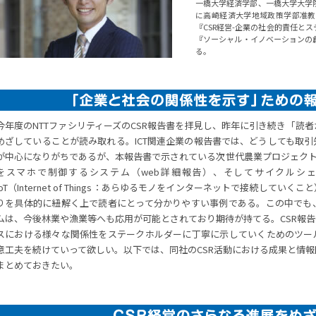
一橋大学経済学部、一橋大学大学院
に高崎経済大学地域政策学部准教
『CSR経営-企業の社会的責任と
『ソーシャル・イノベーションの
る。
今年度のNTTファシリティーズのCSR報告書を拝見し、昨年に引き続き「読
めざしていることが読み取れる。ICT関連企業の報告書では、どうしても取
が中心になりがちであるが、本報告書で示されている次世代農業プロジェクト
をスマホで制御するシステム（web詳細報告）、そしてサイクルシ
IoT（Internet of Things：あらゆるモノをインターネットで接続して
りを具体的に紐解く上で読者にとって分かりやすい事例である。この中でも
ムは、今後林業や漁業等へも応用が可能とされており期待が持てる。CSR報
スにおける様々な関係性をステークホルダーに丁寧に示していくためのツー
意工夫を続けていって欲しい。以下では、同社のCSR活動における成果と情
まとめておきたい。