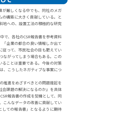
算が厳しくなる中でも、同社のメガ
ムの構築に大きく貢献している。と
傾斜地への、設置工法の積極的な研究
中で、各社のCSR報告書を参考資料
、「企業の都合の良い情報しか出て
に従って、市民社会の目も肥えてい
つながってしまう場合もある。この
いることは重要である。今後の対策
は、こうしたネガティブな事案につ
への推進をめざすべきとの問題提起を
社会課題の解決になるのか』を具体
CSR報告書の作成を契機として、同
、こんなデータの改善に貢献してい
としての報告書」となるように期待