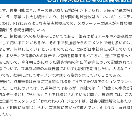
まず、再生可能エネルギーの買い取り価格が引き下げられ、太陽光発電の採
ソーラー事業は拡大し続けており、我が国の地域分散型のエネルギーシステ
りわけ、P13にあるような実証実験拠点での、メガソーラーの導入が困難な
開発に引き続き期待したい。
次に、情報開示への取り組みについてである。筆者はゼミナールや外部講義の
として用いることがあるが、その中で参加者からのコメントで最も多いのは
おらず、信頼しにくい」というものである。CSRが日本社会に浸透していく
き、ポジティブ情報のみの報告では信頼を構築するどころか、逆に不信感へと
点において、今年明らかになった顧客情報の流出問題等について記載されて
等について、来年度以降の本報告書においても説明を期待したい。大切なこと
いても、社会に対してオープンで対話する姿勢を示していくことである。
最後に、昨年筆者は要所に定量的な目標を打ち立てたCSRアクションプラン
した。これについてはまだ道半ばではあるが、同社では「『何故その事業が
的なデータと共に見せる」ことを目標とされていると聞く。最終的には、この
社全部門のスタッフが「われわれのプロジェクトは、社会の課題解決にあたり
る」と明確に意識づけられ、次年度に向かって進んでいけるような「羅針盤
したい。