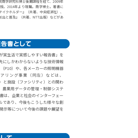
商学研究科博士後期課程を経て、2009年
授。2014年より現職。商学博士。著書に
ステイクホルダー』（共著、中央経済社）、
創出と普及』（共著、NTT出版）などがあ
者が実生活で実感しやすい報告書」を
引先にしかわからないような技術情報
（P10）や、各メーカーの照明機器
ェアリング事業（同左）などは、
いくこと）と施設（ファシリティ）との関わ
、農業用データの管理・制御システ
告書は、企業と社会のインターフェー
ルであり、今後もこうした様々な創
報開示等について今後の課題や展望を