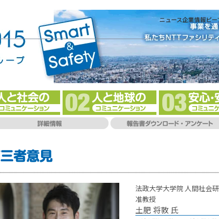
ニュース
企業情報
ピー
法政大学大学院 人間社会
准教授
土肥 将敦
氏