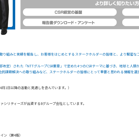
する取り組みと実績を報告し、お客様をはじめとするステークホルダーの皆様と、より緊密な
月一部改定）された「NTTグループCSR憲章」で定めた4つのCSRテーマに基づき、地球と
社会的課題解決への取り組みなど、ステークホルダーの皆様にとって重要と思われる情報を選
015年4月1日以降の活動と見通しを含んでいます。）
Tファシリティーズが出資する8グループ会社としています。
ガイドライン（第4版）