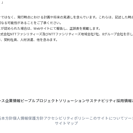
）」
けではなく、発行時点における計画や将来の見通しを含んでいます。これらは、記述した時
異なる可能性があることをご了承ください。
が認められた場合は、Webサイトにて報告し、正誤表を掲載します。
式会社NTTファシリティーズ及びNTTファシリティーズ地域会社7社、8グループ会社を示
き、契約社員、人材派遣、他を含みます。
ース
企業情報
ピープル
プロジェクト
ソリューション
サステナビリティ
採用情報
基本方針
個人情報保護方針
アクセシビリティポリシー
このサイトについて
ソー
サイトマップ