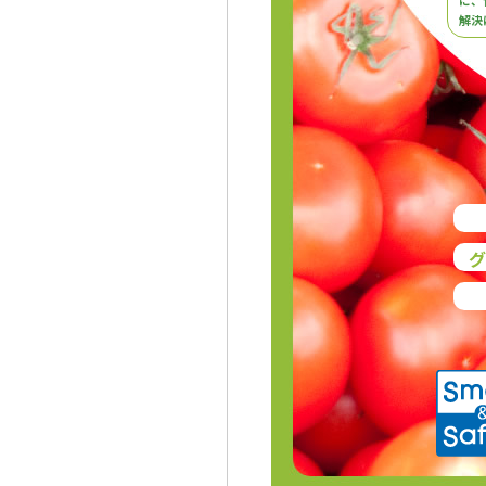
に、
解決
グ