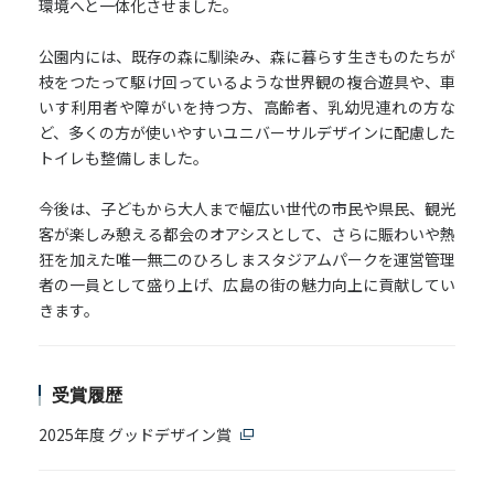
環境へと一体化させました。
公園内には、既存の森に馴染み、森に暮らす⽣きものたちが
枝をつたって駆け回っているような世界観の複合遊具や、⾞
いす利⽤者や障がいを持つ⽅、⾼齢者、乳幼児連れの⽅な
ど、多くの⽅が使いやすいユニバーサルデザインに配慮した
トイレも整備しました。
今後は、子どもから大人まで幅広い世代の市民や県民、観光
客が楽しみ憩える都会のオアシスとして、さらに賑わいや熱
狂を加えた唯一無二のひろしまスタジアムパークを運営管理
者の一員として盛り上げ、広島の街の魅力向上に貢献してい
きます。
受賞履歴
2025年度 グッドデザイン賞