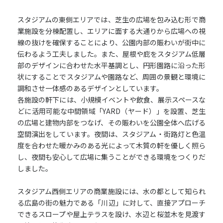
スタジアムの東側エリアでは、芝生の広場を包み込む形で商
業施設を分棟配置し、エリアに面する大通りから広場への視
線の抜けを確保することにより、公園内部の賑わいが街中に
伝わるよう工夫しました。また、屋根や庇をスタジアム低層
部のデザインに合わせた水平基調とし、円形園路に沿った形
状にすることでスタジアムや園路など、周囲の景観と環境に
調和させ一体感のあるデザインとしています。
各施設の軒下には、小規模イベントや飲食、展示スペースな
どに活用可能な中間領域「YARD（ヤード）」を設置、芝生
の広場と建物内部をつなげ、その賑わいを公園全体へ広げる
空間演出をしています。夜間は、スタジアム・街路灯と色温
度を合わせた暖かみのある光によって木質の軒を優しく照ら
し、夜間も安心して広場に集うことができる環境をつくりだ
しました。
スタジアム西側エリアの商業施設には、水の都として知られ
る広島の街の魅力である「川辺」に対して、直接アプローチ
できるスロープや屋上テラスを設け、水辺と桜並木を見渡す