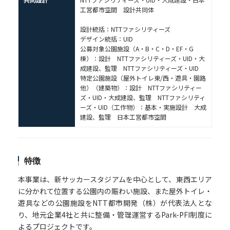
工営都市空間 設計共同体
設計統括：NTTファシリティーズ
デザイン統括：UID
公募対象公園施設（A・B・C・D・EF・G
棟）：設計 NTTファシリティーズ・UID・大
成建設、監理 NTTファシリティーズ・UID
特定公園施設（屋外トイレ東/西・遊具・園路
他）（建築物）：設計 NTTファシリティー
ズ・UID・大成建設、監理 NTTファシリティ
ーズ・UID（工作物）：基本・実施設計 大成
建設、監理 日本工営都市空間
特徴
本事業は、新サッカースタジアムを中心として、東西エリア
に分かれて位置する公園内の賑わい施設、また屋外トイレ・
遊具などの公園施設をNTT都市開発（株）が代表法人とな
り、地元企業4社と共に整備・管理運営するPark-PFI制度に
よるプロジェクトです。