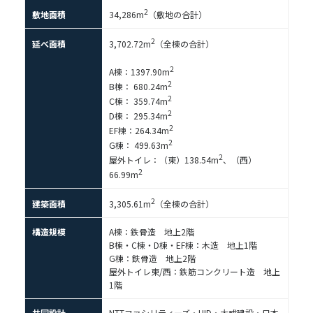
2
敷地面積
34,286m
（敷地の合計）
2
延べ面積
3,702.72m
（全棟の合計）
2
A棟：1397.90m
2
B棟： 680.24m
2
C棟： 359.74m
2
D棟： 295.34m
2
EF棟：264.34m
2
G棟： 499.63m
2
屋外トイレ：（東）138.54m
、（西）
2
66.99m
2
建築面積
3,305.61m
（全棟の合計）
構造規模
A棟：鉄骨造 地上2階
B棟・C棟・D棟・EF棟：木造 地上1階
G棟：鉄骨造 地上2階
屋外トイレ東/西：鉄筋コンクリート造 地上
1階
共同設計
NTTファシリティーズ・UID・大成建設・日本