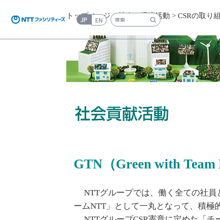
トップページ
>
社会・環境活動
>
CSRの取り
JP
EN
検索キーワード入力
GTN（Green with T
NTTグループでは、働く全ての社員
ームNTT」として一丸となって、積極
NTTグループCSR憲章に定めた「チ