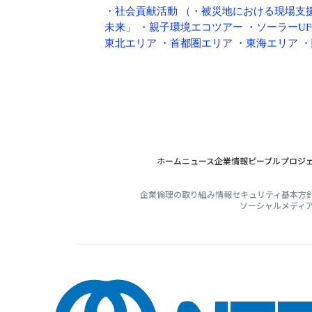
・
社会貢献活動
（・
被災地における現場支
未来」
・
親子環境エコツアー
・
ソーラーUF
東北エリア
・
首都圏エリア
・
東海エリア
・
ホーム
ニュース
企業情報
ピープル
プロジ
企業倫理の取り組み
情報セキュリティ基本方
ソーシャルメディ