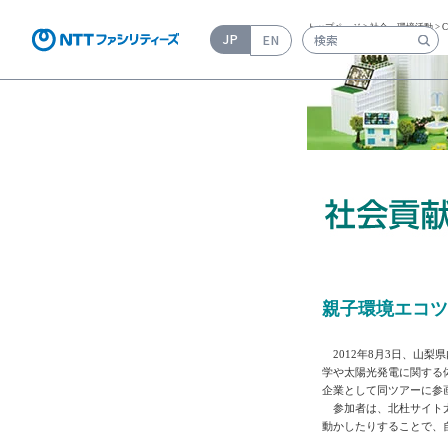
トップページ
>
社会・環境活動
>
JP
EN
検索キーワード入力
親子環境エコツ
2012年8月3日、山
学や太陽光発電に関する
企業として同ツアーに参
参加者は、北杜サイト
動かしたりすることで、