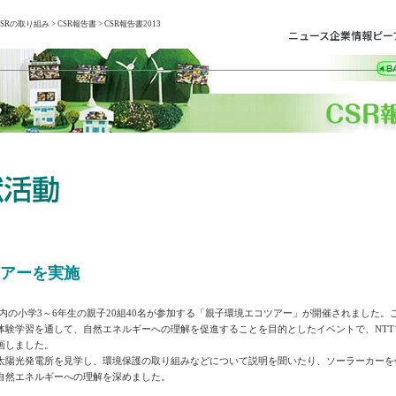
CSRの取り組み
>
CSR報告書
> CSR報告書2013
ニュース
企業情報
ピー
アーを実施
梨県内の小学3～6年生の親子20組40名が参加する「親子環境エコツアー」が開催されました
体験学習を通して、自然エネルギーへの理解を促進することを目的としたイベントで、NTT
画しました。
太陽光発電所を見学し、環境保護の取り組みなどについて説明を聞いたり、ソーラーカーを
自然エネルギーへの理解を深めました。