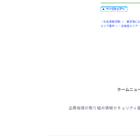
・
社会貢献活動
（・
被災地に
エリア案件
＜・
北海道エリア
ホーム
ニュ
企業倫理の取り組み
情報セキュリティ