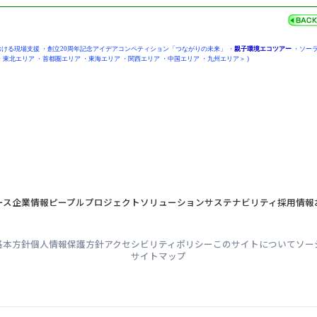
おける現場支援
・
創立20周年記念アイデアコンペティション「つながりの未来」
・
親子環境エコツアー
・
ソーラ
・
東北エリア
・
首都圏エリア
・
東海エリア
・
関西エリア
・
中国エリア
・
九州エリア
＞ )
ース
企業情報
ピープル
プロジェクト
ソリューション
サステナビリティ
採用情報
基本方針
個人情報保護方針
アクセシビリティポリシー
このサイトについて
ソー
サイトマップ