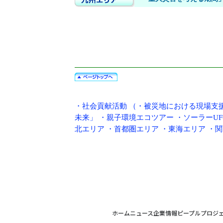
・
社会貢献活動
（・
被災地における現場支
未来」
・
親子環境エコツアー
・
ソーラーUF
北エリア
・
首都圏エリア
・
東海エリア
・
関
ホーム
ニュース
企業情報
ピープル
プロジ