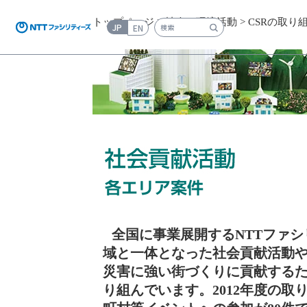
トップページ
>
社会・環境活動
>
CSRの取り
JP
EN
検索キーワード入力
全国に事業展開するNTTファ
域と一体となった社会貢献活動
災害に強い街づくりに貢献する
り組んでいます。2012年度の