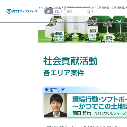
トップページ
>
社会・環境活動
>
CSRの取り組み
>
CSR報告書
> CSR報告書20
JP
EN
検索キーワード入力