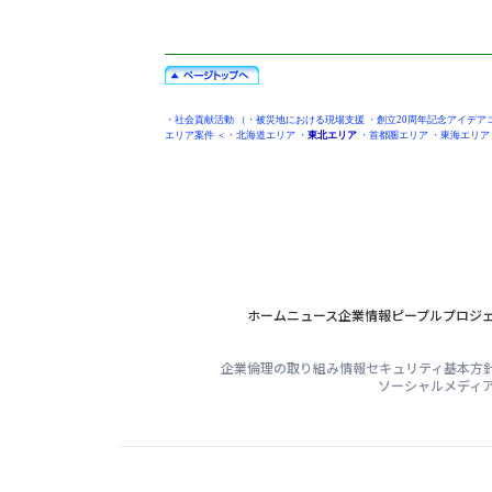
・
社会貢献活動
（・
被災地における現場支援
・
創立20周年記念アイデア
エリア案件
＜・
北海道エリア
・
東北エリア
・
首都圏エリア
・
東海エリア
ホーム
ニュース
企業情報
ピープル
プロジ
企業倫理の取り組み
情報セキュリティ基本方
ソーシャルメディ