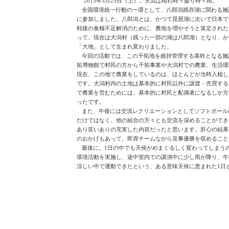
2013年5月25日（土）。天気は晴れ時々曇り時々雨。
全国環境統一行動の一環として、八郎潟残存湖に関わる施
に参加しました。八郎潟とは、かつて琵琶湖に次いで日本で
戦後の食糧不足解消のために、農地を増やそうと策定された
って、現在は大潟村（残った一部の湖は八郎湖）となり、か
「大地」として生まれ変わりました。
今回の活動では、この干拓地を維持管理する基幹となる施
拓博物館で村民の方から干拓事業や大潟村での農業、生活環
現在、この地で農業をしているのは、ほとんどが当時入植し
です。大潟村内の土地は基本的に村民以外に譲渡・売買する
で農業を営むためには、基本的に村民と配偶者になるしか方
ったです。
また、午後には交流レクリエーションとしてソフトボール
だけではなく、他の組合の方々とも交流を深めることができ
あり笑いありの充実した内容だったと思います。肝心の結果
のおかげもあって、即席チームながら見事優勝を収めること
最後に。1日の中でも天候がめまぐるしく変わってしまう
環境活動を実施し、途中室内での講演中に少し雨が降り、午
涼しい中で運動できたという、ある意味天候に恵まれた1日