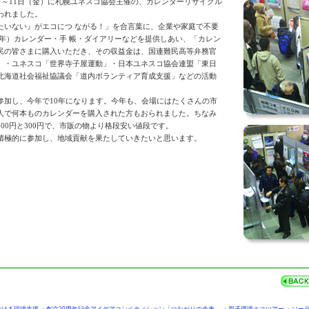
）～11日（金）に札幌ユネスコ協会主催の、カレンダーリサイクル
われました。
たいない』がエコにつ ながる！」を合言葉に、企業や家庭で不要
25年）カレンダー・手 帳・ダイアリーなどを提供しあい、「カレン
民の皆さまに購入いただき、その収益金は、国連難民高等弁務官
」・ユネスコ「世界寺子屋運動」・日本ユネスコ協会連盟「東日
北海道社会福祉協議会「道内ボランティア育成支援」などの活動
参加し、今年で10年になります。今年も、会場にはたくさんの市
人で何本ものカレンダーを購入された方もおられました。ちなみ
00円と300円で、市販の物より格段安い値段です。
積極的に参加し、地域貢献を果たしていきたいと思います。