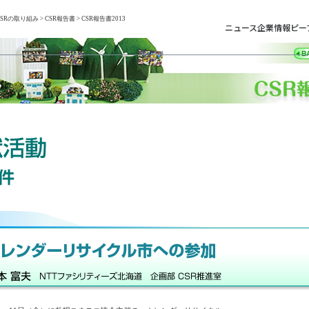
CSRの取り組み
>
CSR報告書
> CSR報告書2013
ニュース
企業情報
ピー