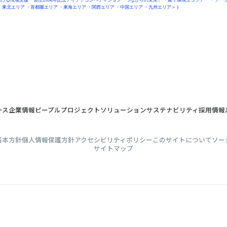
おける現場支援
・
創立20周年記念アイデアコンペティション「つながりの未来」
・
親子環境エコツアー
・
ソーラ
・
東北エリア
・
首都圏エリア
・
東海エリア
・
関西エリア
・
中国エリア
・
九州エリア
＞ )
ース
企業情報
ピープル
プロジェクト
ソリューション
サステナビリティ
採用情報
基本方針
個人情報保護方針
アクセシビリティポリシー
このサイトについて
ソー
サイトマップ