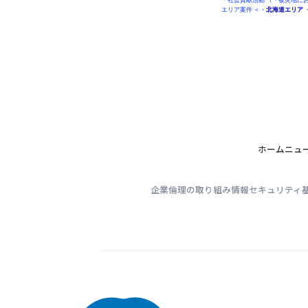
・
社会貢献活動
（・
被災地に
エリア案件
＜・
北海道エリア
ホーム
ニュ
企業倫理の取り組み
情報セキュリティ