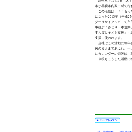
新年早々1月10日（木
市が札幌市内数ヵ所で行
この活動は、「『もっ
になった2013年（平成
ダーリサイクル市」で市
事務所「みどり一本運動
本大震災子ども支援」・
支援に使われます。
当社はこの活動に毎年
民の皆さまであふれ、一
にカレンダーの値段は、2
今後もこうした活動に