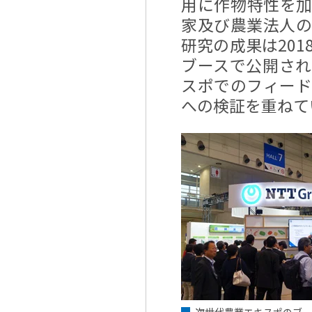
用に作物特性を
家及び農業法人
研究の成果は201
ブースで公開さ
スポでのフィー
への検証を重ねて
次世代農業エキスポのブー