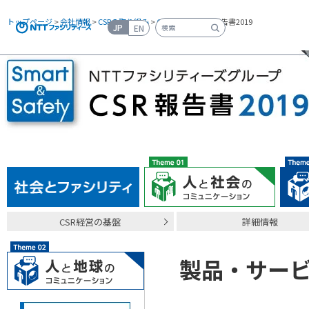
トップページ
>
会社情報
>
CSRの取り組み
>
CSR報告書
> CSR報告書2019
JP
EN
検索キーワード入力
CSR経営の基盤
詳細情報
製品・サー