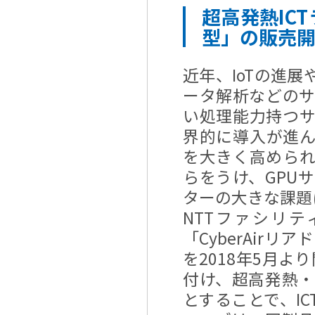
超高発熱ICT
型」の販売
近年、IoTの進
ータ解析などの
い処理能力持つ
界的に導入が進ん
を大きく高めら
らをうけ、GPU
ターの大きな課題
NTTファシリ
「CyberAir
を2018年5月よ
付け、超高発熱・
とすることで、I