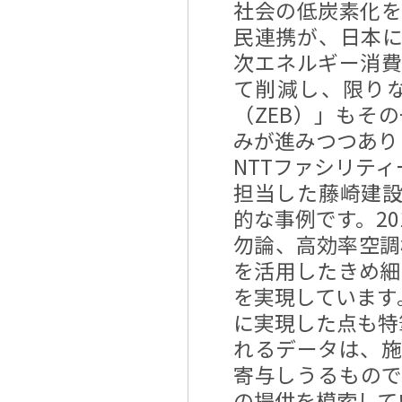
社会の低炭素化
民連携が、日本
次エネルギー消
て削減し、限り
（ZEB）」もそ
みが進みつつあり
NTTファシリテ
担当した藤崎建設
的な事例です。2
勿論、高効率空調
を活用したきめ細
を実現しています
に実現した点も特
れるデータは、
寄与しうるもの
の提供を模索して