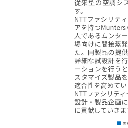
従来型の空調シ
す。
NTTファシリテ
アを持つMunters G
人であるムンタ
場向けに間接蒸発冷
た。同製品の提
詳細な試設計を
ーションを行う
スタマイズ製品
適合性を高めてい
NTTファシリテ
設計・製品企画
に貢献していきま
間