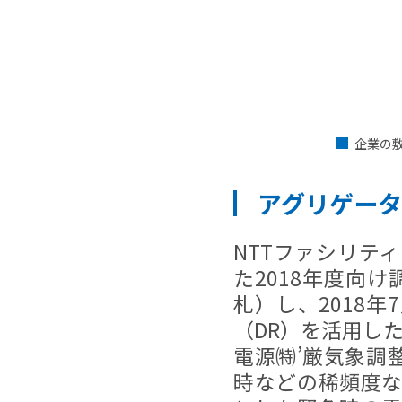
企業の
アグリゲー
NTTファシリテ
た2018年度向
札）し、2018
（DR）を活用し
電源㈵’厳気象調
時などの稀頻度