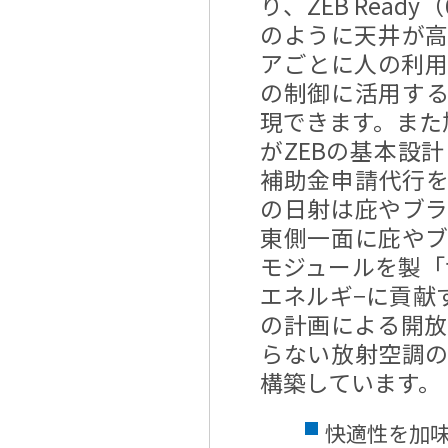
り、ZEB Rea
のように天井が
アごとに人の利
の制御に活用す
現できます。また
がZEBの基本設計
補助金申請代行を
の日射は庇やブ
東側一面に庇や
モジュールを製「サ
エネルギ−に貢献
の計画による開
らない放射空調
構築しています。
快適性を加味